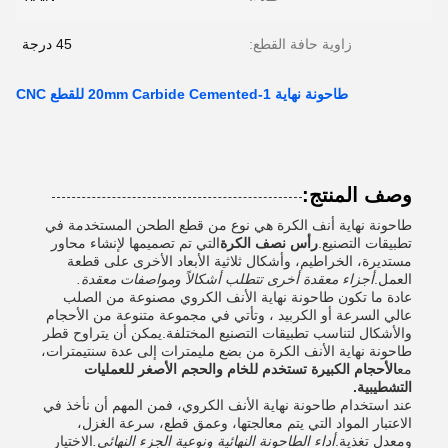
زاوية حافة القطع:
45 درجة
طاحونة نهاية 1-20mm Carbide Cemented للقطع CNC
وصف المنتج:
طاحونة نهاية أنف الكرة هي نوع من قطع الطحن المستخدمة في
تطبيقات التصنيع.
رأس نصف الكرة
التي تم تصميمها لإنشاء محاور
مستديرة، الخراطيم، وأشكال ثلاثية الأبعاد الأخرى على قطعة
العمل.
أجزاء معقدة أخرى تتطلب أشكالاً ومواصفات معقدة.
عادة ما تكون طاحونة نهاية الأنف الكروي مصنوعة من الصلب
عالي السرعة أو الكربيد ، وتأتي في مجموعة متنوعة من الأحجام
والأشكال لتناسب تطبيقات التصنيع المختلفة.يمكن أن يتراوح قطر
طاحونة نهاية الأنف الكرة من بضع مليمترات إلى عدة سنتيمترات،
مع
الأحجام الكبيرة تستخدم للخام والحجم الأصغر للعمليات
التشطيبية.
عند استخدام طاحونة نهاية الأنف الكروي، فمن المهم أن نأخذ في
الاعتبار المواد التي يتم معالجتها، وعمق قطع، سرعة الغزل،
ومعدل تغذية.
أداء الطاحونة النهائية ونوعية الجزء النهائي.
الاختيار