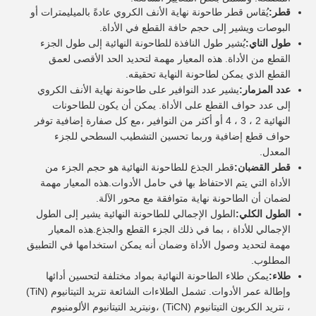
قطر:
يُقاس قطر طاحونة نهاية الأنف الكروي عادةً بالميليمترات أو
البوصات ويشير إلى حجم حافة القطع في الأداة.
طول الناي:
يُشير طول النافذة للطاحونة النهائية إلى طول الجزء
القطع من الأداة. هذه المعيار مهمة لتحديد الحد الأقصى لعمق
القطع الذي يمكن لطاحونة النهاية تحقيقه.
عدد المزمار:
يشير عدد النوافير على طاحونة نهاية الأنف الكروي
إلى عدد حواف القطع على الأداة. يمكن أن يكون للطاحونات
النهائية 2 ، 3 ، 4 أو أكثر من النوافير ،مع كل صفارة إضافية توفر
حواف قطع إضافية وربما تحسين التشطيب السطحي للجزء
المعدل.
قطر القضبان:
قطر الجذع للطاحونة النهائية هو حجم الجزء من
الأداة التي يتم الاحتفاظ بها في حامل الأدوات.هذه المعيار مهمة
لضمان أن الطاحونة نهاية متوافقة مع محور الآلة.
الطول الكلي:
الطول الإجمالي للطاحونة النهائية يشير إلى الطول
الإجمالي للأداة ، بما في ذلك الجزء القطع والجذع.هذه المعيار
مهمة لتحديد وصول الأداة وضمان أنه يمكن استخدامها في التطبيق
المطلوب.
طلاء:
يمكن طلاء الطاحونة النهائية بمواد مختلفة لتحسين أدائها
وإطالة عمر الأدوات. تشمل الطلاءات الشائعة نتريد التيتانيوم (TiN)
، نتريد الكربون التيتانيوم (TiCN) ،ونيتريد التيتانيوم الألومنيوم