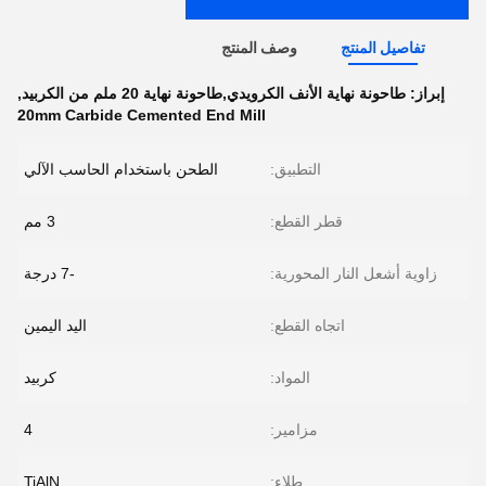
تفاصيل المنتج
وصف المنتج
إبراز:
طاحونة نهاية الأنف الكرويدي,طاحونة نهاية 20 ملم من الكربيد
,
20mm Carbide Cemented End Mill
التطبيق:
الطحن باستخدام الحاسب الآلي
قطر القطع:
3 مم
زاوية أشعل النار المحورية:
-7 درجة
اتجاه القطع:
اليد اليمين
المواد:
كربيد
مزامير:
4
طلاء:
TiAlN