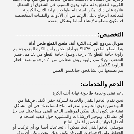
الكروية للقطع بدقة عالية ودون التسبب في الشقوق أو الشظايا.
علاوة على ذلك يمكن استخدام طواحين نهاية الأنف الكروية
لمعالجة الزجاج ،على الرغم من أن الأدوات والتقنيات المتخصصة
قد تكون مطلوبة لإنشاء أنماط وشكل معقدة.
التخصيص:
سوبال مزدوج العزف الكرة أنف طحن القطع طحن أداة
هذا القطع الطحن SUPAL هو أداة طحن رأس الكرة المزدوجة مع
زاوية حافة القطع 45 درجة، وطول حافة القطع من 15 مم، قطر
الشعب من 6 مم، زاوية ريش شعاعي من -7 درجة،و نصف قطر
الزاوية 0.5ملم
يتم تصنيعها في تشانغجو، جيانغسو، الصين.
الدعم والخدمات:
دعم تقني وخدمة طاحونة نهاية أنف الكرة
نحن نقدم الدعم التقني والخدمة لشركة حفر الأنف. فريقنا من
المهندسين ذوي الخبرة والمعرفة متاح لمساعدتك في أي مشاكل
تقنية قد يكون لديك.يمكن لموظفي الدعم الفني مساعدتك في حل
أي مشاكل، وتوفير الإرشادات والمشورة حول كيفية استخدام
أفضل لجهازك لتحقيق أفضل النتائج.
موظفي الدعم الفني لدينا يمكن أن تساعدك أيضا مع أي تركيب أو
الحفاظ على الاحتياجات التي قد يكون لديك. نحن يمكن أن توفر