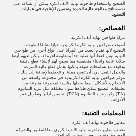
الصحيح واستخدام طاحونة نهاية الأنف الكرة يمكن أن تساعد على
تحقيق
نتائج معالجة عالية الجودة وتحسين الإنتاجية في عمليات
التصنيع.
الخصائص:
مزايا طواحين نهاية أنف الكربيد
أصبحت طواحين نهاية الكرة الكربيدية خيارًا شائعًا لتطبيقات
التصنيع لأنها تقدم العديد من المزايا على أنواع أخرى من طواحين
النهاية.ليس فقط أنها صلبة جداً ومقاومة للارتداء، ولكن لديهم أيضا
صلابة عالية وانحناء منخفضة مما يسمح لهم لإنشاء قطع دقيقة
ودقيقة مع تسامحات ضيقة.يمكنها تحمل قطع عالية السرعة
والحمل الثقيل دون أن تصبح مملة أو تتحطمبالإضافة إلى ذلك ،
تتوفر طواحين نهاية الكرة الكربيدية في مجموعة واسعة من
الأحجام والأشكال ، مما يجعلها مناسبة لمجموعة متنوعة من
تطبيقات التصنيع.يمكن طلاءها بمواد مختلفة مثل نتريد التيتانيوم
(TiN) وكربونتريد التيتانيوم (TiCN) لتحسين أدائها وتطويل عمر
الأدوات.
المعلمات التقنية:
معايير طاحونة نهاية أنف الكرة
تختلف معايير طاحونة نهاية الأنف الكروي تبعا للتطبيق والشركة
المصنعة. وتشمل بعض المعايير الشائعة: