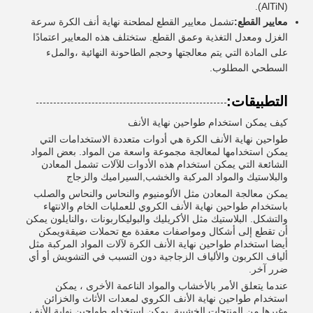
(AlTiN).
معايير القطع:
تشمل معايير القطع لمطحنة نهاية أنف الكرة سرعة
الغزل ومعدل التغذية وعمق القطع. ستختلف هذه المعايير اعتمادًا
على المادة التي يتم معالجتها وحجم الطاحونة النهائية ،والملء
السطحي المطلوب.
التطبيقات:
كيف يمكن استخدام طواحين نهاية الأنف
طواحين نهاية الأنف الكرة هي أدوات متعددة الاستخدامات التي
يمكن استخدامها لمعالجة مجموعة واسعة من المواد. بعض المواد
الشائعة التي يمكن استخدام هذه الأدوات للآلات تشمل المعادن
والبلاستيك والمواد المركبة والخشب,السيراميك والزجاج
يمكن معالجة المعادن مثل الألومنيوم والنحاس والنحاس والصلب
باستخدام طواحين نهاية الأنف الكروي للعمليات الخام والانتهاء
والتشكل. البلاستيك مثل الأكريليك والبوليكاربونات ،والنايلون يمكن
أن تقطع إلى أشكال ومواصفات معقدة مع تحملات ضيقةويمكن
أيضا استخدام طواحين نهاية الأنف الكرة لآلات المواد المركبة مثل
ألياف الكربون والألياف الزجاجية دون التسبب في التشويش أو أي
ضرر آخر.
عندما يتعلق الأمر بالأخشاب والمواد الناعمة الأخرى ، يمكن
استخدام طواحين نهاية الأنف الكروي لمعدات الأثاث والخزائن
وغيرها من المنتجات الخشبية.,يمكن استخدام طواحين نهاية الأنف