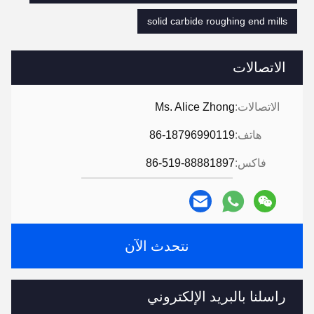
solid carbide roughing end mills
الاتصالات
الاتصالات:
Ms. Alice Zhong
هاتف:
86-18796990119
فاكس:
86-519-88881897
نتحدث الآن
راسلنا بالبريد الإلكتروني