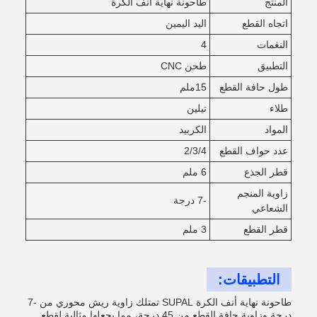
المنتج
طاحونة نهاية أنف الكرة
اتجاه القطع
اليد اليمين
النغمات
4
التطبيق
طحن CNC
طول حافة القطع
15ملم
طلاء
تيلين
المواد
الكربيد
عدد حواف القطع
2/3/4
قطر الجذع
6 ملم
زاوية المنجم
-7 درجة
الشعاعي
قطر القطع
3 ملم
التطبيقات:
طاحونة نهاية أنف الكرة SUPAL تمتلك زاوية ريش محوري من -7
درجة وزاوية حافة القطع من 45 درجة، مما يجعلها مثالية لقطع