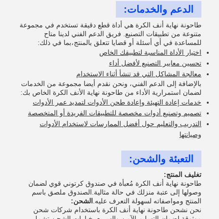
الدعم والخدمات:
طاحونة نهاية أنف الكرة هي أداة قطع دقيقة تستخدم في مجموعة
متنوعة من تطبيقات التصنيع. فريق الدعم الفني لدينا متاح
للمساعدة في أي أسئلة أو قضايا تتعلق بالمنتج،بما في ذلك:
اختيار الأداة المناسبة لتطبيقك الخاص
تحسين معايير التصنيع لأفضل أداء
معالجة المشاكل التي قد تنشأ أثناء الاستخدام
بالإضافة إلى الدعم الفني، ونحن نقدم أيضا مجموعة من الخدمات
لضمان استمرارية الأداء من طاحونة نهاية الأنف الكرة الخاص بك:
خدمات إعادة التهيئة وإعادة طحن الأدوات لتمديد عمر الأدوات
تصميم وتصنيع أدوات مخصصة للتطبيقات الفريدة أو المتخصصة
التدريب والتعليم حول أفضل الممارسات لاستخدام الأدوات
وصيانتها
التعبئة والشحن:
تغليف المنتج:
طاحونة نهاية أنف الكرة مُعبأة في صندوق كرتوني قوي لضمان
وصولها إلى عتبة منزلك في حالة مثالية.الصندوق ملصق باسم
المنتج ومواصفاته لسهولة التعرف عليه.
الشحن:
نحن نشحن طاحونة نهاية أنف الكرة باستخدام شركات شحن
موثوقة لضمان التسليم الآمن والسريع. خيارات الشحن تشمل