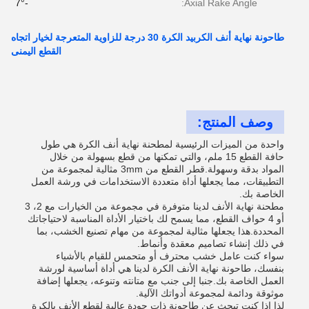
-7°
Axial Rake Angle:
طاحونة نهاية أنف الكربيد الكرة 30 درجة للزاوية المتعرجة لخيار اتجاه
القطع اليمنى
وصف المنتج:
واحدة من الميزات الرئيسية لمطحنة نهاية أنف الكرة هي طول
حافة القطع 15 ملم، والتي تمكنها من قطع بسهولة من خلال
المواد بدقة وسهولة.قطر القطع من 3mm مثالية لمجموعة من
التطبيقات، مما يجعلها أداة متعددة الاستخدامات في ورشة العمل
الخاصة بك.
مطحنة نهاية الأنف لدينا متوفرة في مجموعة من الخيارات مع 2، 3
أو 4 حواف القطع، مما يسمح لك باختيار الأداة المناسبة لاحتياجاتك
المحددة.هذا يجعلها مثالية لمجموعة من مهام تصنيع الخشب، بما
في ذلك إنشاء تصاميم معقدة وأنماط.
سواء كنت عامل خشب محترف أو متحمس للقيام بالأشياء
بنفسك، طاحونة نهاية الأنف الكرة لدينا هي أداة أساسية لورشة
العمل الخاصة بك.جنبا إلى جنب مع متانته وتنوعه، يجعلها إضافة
موثوقة ودائمة لمجموعة أدواتك الآلية.
لذا إذا كنت تبحث عن طاحونة ذات جودة عالية لقطع الأنف بالكرة