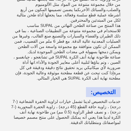
من خلال مجموعة متنوعة من المواد مثل الألومنيوم
والصلب،والسبائك الأخرىكما يضمن تصميمها المكون من أربع
أشرطة عملية قطع سلسة وفعالة، مما يجعلها أداة طحن مثالية
لكل من المبتدئين والمحترفين.
هذا المنتج من صناعة الطحن النهائي من SUPAL مناسب
للاستخدام في مجموعة متنوعة من التطبيقات الصناعية ، بما في
ذلك الطيران والفضاء والسيارات والتصنيع.صنع القالب، وغيرها من
العمليات المعدنية عالية الدقة. مع قطر 6 ملم من القضيب، فمن
الممكن أن تكون متوافقة مع مجموعة واسعة من آلات الطحن
ويمكن دمجها بسهولة في معدات الطحن الموجودة لديك.
صناعة طاحونة نهاية أنف الكرة SUPAL في تشانغجو ، جيانغسو ،
الصين ، وتم بناؤها لتلبية أعلى معايير الجودة والأداء.انها أداة
ضرورية لأي ميكانيكي يريد تحقيق نتائج دقيقة ودقيقة في كل
مرةإذا كنت تبحث عن قطعة مطحنة موثوقة وعالية الجودة، فإن
مطحنة نهاية أنف الكرة SUPAL هي الخيار المثالي.
التخصيص:
خدمات التخصيص لدينا تشمل خيارات لزاوية الحفرة الشعاعية (-7
درجة) ، زاوية حافة القطع (45 درجة) ، زاوية الحفرة المحورية (-7
درجة) ، و نصف قطر الزاوية (0.5 مم) من طاحونة نهاية أنف
الكرة لدينا.هذا يعني أنه يمكنك الحصول على منتج مصمم خصيصا
لمواصفاتك ومتطلباتك الدقيقة.