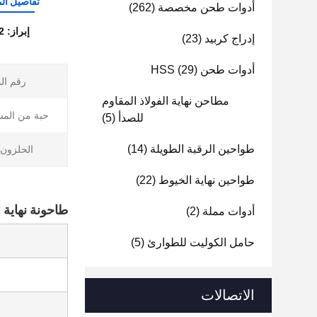
تفاصيل الم
أدوات طحن مخصصة
(262)
إبراز:
2 طاحونة نهاية الأنف,طاحونة نهاية أنف الكرة عالية الأداء,CNC طحن ال
إدراج كربيد
(23)
أدوات طحن HSS
(29)
رقم ال
مطاحن نهاية الفولاذ المقاوم
حبة من الم
للصدأ
(5)
طواحين الرقبة الطويلة
(14)
الحلزون 
طواحين نهاية الخيوط
(22)
طاحونة نهاية ال
أدوات مملة
(2)
حامل الكوليت للطوارئ
(5)
الاتصالات