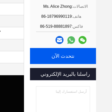
الاتصالات:
Ms. Alice Zhong
هاتف:
86-18796990119
فاكس:
86-519-88881897
م
نتحدث الآن
راسلنا بالبريد الإلكتروني