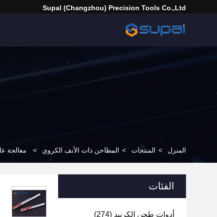
Supal (Changzhou) Precision Tools Co.,Ltd
المنزل
>
المنتجات
>
المطاحن ذات الأنف الكروي
>
معالجة عالية الأداء HRC55 2 فلوت كربيد الكرة 
الفئات
أدوات طحن الكربيد
(274)