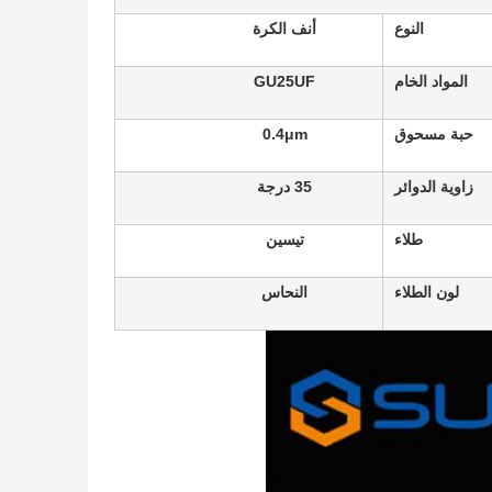
النوع
أنف الكرة
المواد الخام
GU25UF
حبة مسحوق
0.4μm
زاوية الدوائر
35 درجة
طلاء
تيسين
لون الطلاء
النحاس