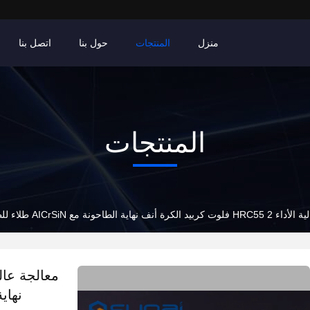
منزل
المنتجات
حول بنا
اتصل بنا
المنتجات
أنف نهاية الطاحونة مع AICrSiN طلاء للطحن CNC
نهاية الط