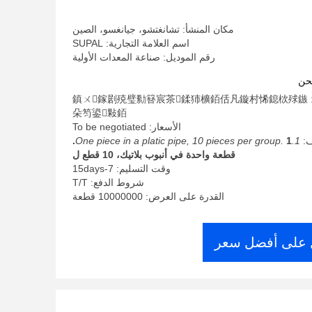
مكان المنشأ: تشانغتشو، جيانغسو، الصين
اسم العلامة التجارية: SUPAL
رقم الموديل: صناعة المعدات الأولية
حن
الحد الأدنى لكمية: 鎮ㄨ鎵剧殑璧勬簮宸茶鍒犻櫎銆佸凡鏇村悕鎴栨殏鏃
朵笉鍙敤銆
الأسعار: To be negotiated
ف:
1.One piece in a platic pipe, 10 pieces per group.
1.
قطعة واحدة في أنبوب بلاتيك، 10 قطع ل
وقت التسليم: 7-15days
شروط الدفع: T/T
القدرة على العرض: 10000000 قطعة
على أفضل سعر