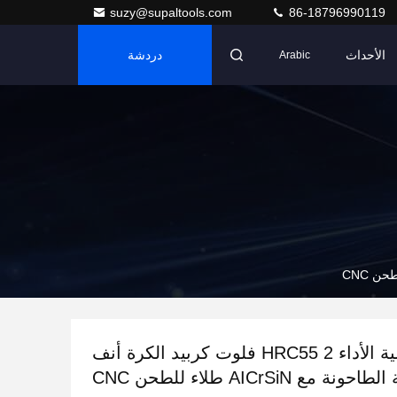
suzy@supaltools.com
86-18796990119
الأحداث
دردشة
Arabic
معالجة عالية الأداء HRC55 2 فلوت كربيد الكرة أنف
احونة مع AICrSiN طلاء للطحن CNC