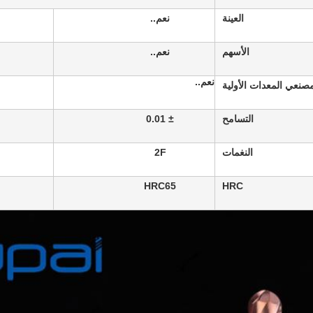
العينة
نعم..
الأسهم
نعم..
نعم..
صنعي المعدات الأولية
التسامح
± 0.01
النغمات
2F
HRC65
HRC