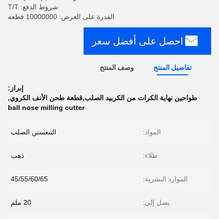
شروط الدفع: T/T
القدرة على العرض: 10000000 قطعة
احصل على أفضل سعر
تفاصيل المنتج
وصف المنتج
إبراز:
طواحين نهاية الكرات من الكربيد الصلب,قطعة طحن الأنف الكروي
,
ball nose milling cutter
المواد:
التنغستن الصلب
طلاء:
ذهب
الموارد البشرية:
45/55/60/65
يصل إلى:
20 ملم