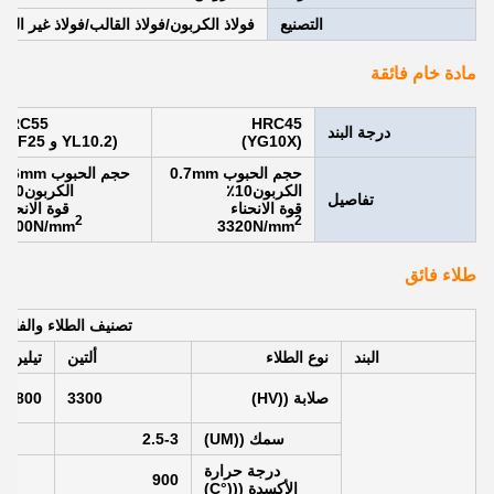
التصنيع
فولاذ الكربون/فولاذ القالب/فولاذ غير المق
مادة خام فائقة
HRC55
HRC45
درجة البند
(YG10X)
(YL10.2 و WF25)
حجم الحبوب 0.7mm
حجم الحبوب 0.6mm
الكربون10٪
الكربون10٪
تفاصيل
قوة الانحناء
قوة الانحناء
2
2
4000N/mm
3320N/mm
طلاء فائق
تصنيف الطلاء والفائدة
البند
نوع الطلاء
ألتين
تيلين
صلابة ((HV)
3300
2800
سمك ((UM)
2.5-3
درجة حرارة
900
الأكسدة (((°C)