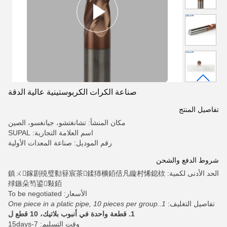
صناعة الكرات الكربوستينية عالية الدقة
تفاصيل المنتج
مكان المنشأ: تشانغتشو، جيانغسو، الصين
اسم العلامة التجارية: SUPAL
رقم الموديل: صناعة المعدات الأولية
شروط الدفع والشحن
الحد الأدنى لكمية: 鎮ㄨ鎵剧殑璧勬簮宸茶鍒犻櫎銆佸凡鏇村悕鎴栨
殏鏃朵笉鍙敤銆
الأسعار: To be negotiated
تفاصيل التغليف:
1.One piece in a platic pipe, 10 pieces per group.
1. قطعة واحدة في أنبوب بلاتيك، 10 قطع ل
وقت التسليم: 7-15days