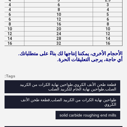
4
5
2.5
4
6
3
4
8
4
6
10
5
6
12
6
8
16
8
10
20
10
12
24
12
14
28
14
16
32
16
الأحجام الأخرى، يمكننا إنتاجها لك بناءً على متطلباتك.
أي حاجة، يرجى التعليقات الحرة.
Tags:
قطعة طحن الأنف الكروي,طواحين نهاية الكرات من الكربيد
الصلب,طواحين نهاية الخام للكربيد الصلب
طواحين نهاية الكرات من الكربيد الصلب,قطعة طحن الأنف
الكروي
solid carbide roughing end mills