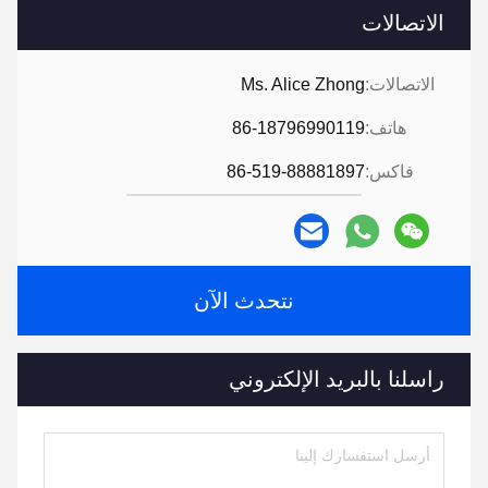
الاتصالات
الاتصالات:
Ms. Alice Zhong
هاتف:
86-18796990119
فاكس:
86-519-88881897
نتحدث الآن
راسلنا بالبريد الإلكتروني