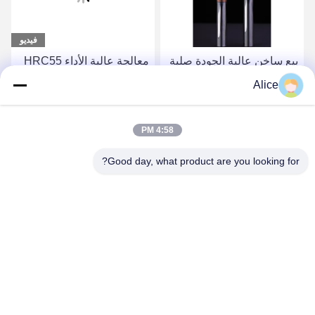
فيديو
بيع ساخن عالية الجودة صلبة
معالجة عالية الأداء HRC55
2 صافرات كرة أنف الكربيد
2 فلوت كربيد الكرة أنف نهاية
Alice
إدراج نهاية طاحونة
الطاحونة مع AICrSiN طلاء
للطحن CNC
احصل على أفضل سعر
احصل على أفضل سعر
4:58 PM
Good day, what product are you looking for?
Supal (Changzhou) Precision Tools Co.,Ltd
suzy@supaltools.com
86-18796990119