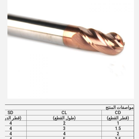
مواصفات المنتج
SD
CL
CD
(قطر القطع)
(طول القطع)
(قطر الدرج)
4
2
1
4
3
1.5
4
4
2