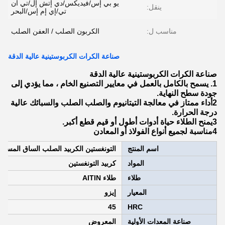
يو بي إس/فيديكس/دي إتش إل/تي ان
ينقل:
تي/إي إم إس/البحر
مناسب ل:
الكربون الصلب / العفن الصلب
صناعة الكرات الكربوستينية عالية الدقة
صناعة الكرات الكربوستينية عالية الدقة
1. يسمح بالكامل بالعمل في معايير التصنيع الخام ، مما يؤدي إلى
جودة سطح النهاية.
2أداء ممتاز في معالجة التيتانيوم والصلب الصلب والسبائك عالية
درجة الحرارة.
3يمنح الطلاء حياة أدوات أطول أو قيم قطع أكبر.
4مناسبة لجميع أنواع الفولاذ أو المعادن
اسم المنتج
التونغستين الكربيد الصلب الساق المستقيمة 4 عازف كرة أنف طاحونة 
المواد
كربيد التونغستين
طلاء
طلاء AITIN
المعيار
إيزو
45
HRC
صناعة المعدات الأولية
المعروض