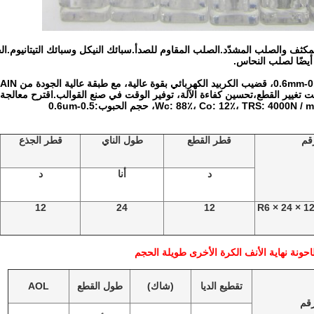
كثف والصلب المشدّد.الصلب المقاوم للصدأ.سبائك النيكل وسبائك التيتانيوم.الح
أيضًا لصلب النحاس.
غيير القطع،تحسين كفاءة الآلة، توفير الوقت في صنع القوالب.اقترح معالجة الحديد والصلب حتى 
قم
قطر القطع
طول الناي
قطر الجذع
د
أنا
د
12
24
12
R6 × 24 × 1
حونة نهاية الأنف الكرة الأخرى طويلة الحجم
تقطيع الديا
(شاك)
طول القطع
AOL
قم