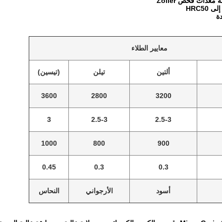
عدات فحص Zoller
HRC5
ة
معايير الطلاء
ألتين
تيلن
(تيسين)
3600
2800
3200
3
2.5-3
2.5-3
1000
800
900
0.45
0.3
0.3
أسود
الأرجواني
النحاس