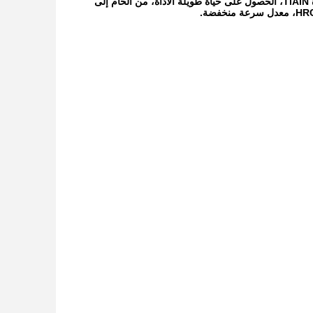
Micro Grain Szie 0.6-0.8um، قضيب الكربيد الكهربائي مع صلابة عالية، مع طبقة عالية الجودة TiAlN، الحصول على حياة طويلة الأداة، من الخام إلى