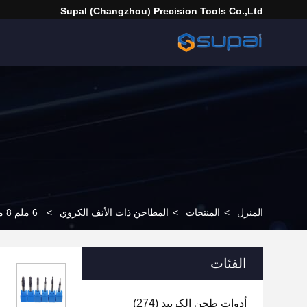
Supal (Changzhou) Precision Tools Co.,Ltd
المنزل
>
المنتجات
>
المطاحن ذات الأنف الكروي
>
6 ملم 8 ملم 10 ملم AOL 100 ملم مصانع نهاية الكربيد الصلبة HRC55 TiAlN طلاء الكرة الأنف أدوات طحن
الفئات
أدوات طحن الكربيد
(274)