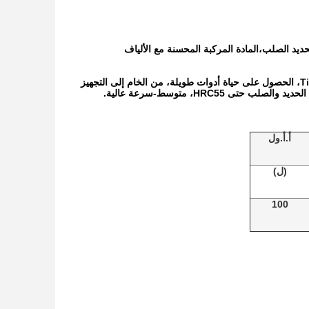
ديد الصلب،المادة المركبة المحسنة مع الألياف
ذرة رقيقة جداً 0.5-0.6mm، قضيب الكربيد الكهربائي بقوة عالية، مع طبقة عالية الجودة من TiAlN، الحصول على حياة أدوات طويلة، من الخام إلى التجهيز
HRC55، متوسط-سرعة عالية.
أ.أ.ول
(ل)
100