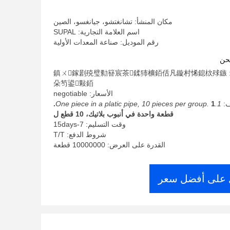
طحن
مكان المنشأ: تشانغتشو، جيانغسو، الصين
اسم العلامة التجارية: SUPAL
رقم الموديل: صناعة المعدات الأولية
حن
الحد الأدنى لكمية: 鎮ㄨ鎵剧殑璧勬簮宸茶鍒犻櫎銆佸凡鏇村悕鎴栨殏鏃
朵笉鍙敤銆
الأسعار: negotiable
ف:
1.One piece in a platic pipe, 10 pieces per group.
1.
قطعة واحدة في أنبوب بلاتيك، 10 قطع ل
وقت التسليم: 7-15days
شروط الدفع: T/T
القدرة على العرض: 10000000 قطعة
على أفضل سعر