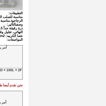
التطبيقات:
مناسبة للصلب الم
الزجاجية.مناسبة 
وصف
ب
التأثير:
النهائي، تقليل وقت ت
عصا الكربيد
: Wc: 88٪، Co: 12٪، TRS: 4000N / mm2، حجم الحبوب:0.5-0.6um
المواصفات:
أمر ر
2D × 100L × 2F
نحن نقدم أيضا طا
أمر ر