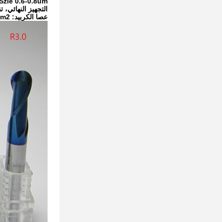
التجهيز النهائي، تقلي
عصا الكربيد
: Wc: 90%، Co:10٪، TRS: 3800N/mm2، حجم الحبوب:0.6-0.8um