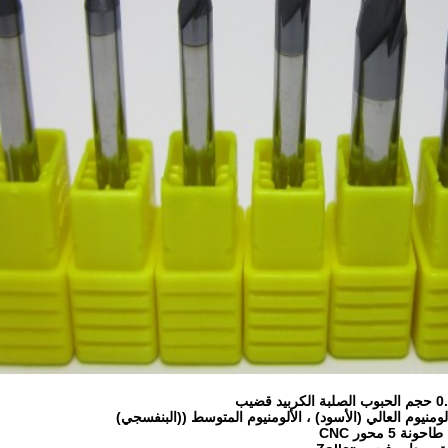
 قضيب
لألومنيوم العالي (الأسود) ، الألومنيوم المتوسط ((البنفسجي)
5 محور CNC