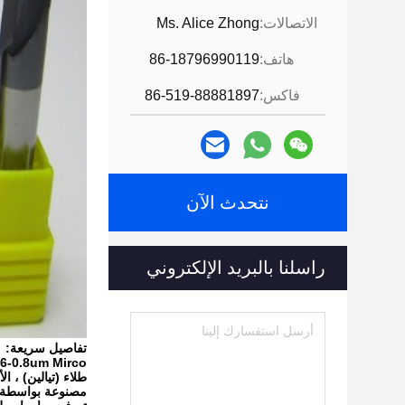
الاتصالات:
Ms. Alice Zhong
هاتف:
86-18796990119
فاكس:
86-519-88881897
نتحدث الآن
راسلنا بالبريد الإلكتروني
تفاصيل سريعة:
0.6-0.8um Mirco حجم الحبوب الصلبة الكربيد
طلاء (تيالين) ، ا
مصنوعة بواسطة طاحونة 