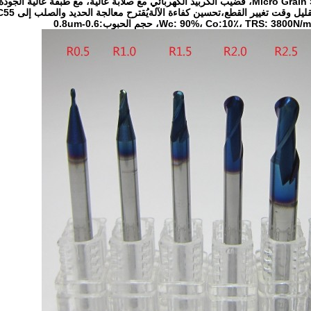
ل وقت تغيير القطع،تحسين كفاءة الآلةيُقترح معالجة الحديد والصلب إلى HRC55، معدل سرعة منخفضة.