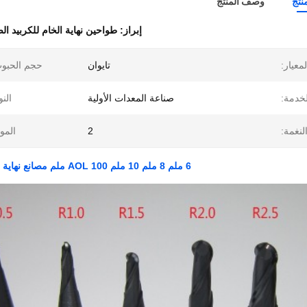
نتج
وصف المنتج
إبراز:
طواحين نهاية الخام للكربيد 
لمعيار:
تايوان
حجم الحبو
لخدمة:
صناعة المعدات الأولية
النو
لنغمة:
2
الموا
6 ملم 8 ملم 10 ملم AOL 100 ملم مصانع نهاية الكربيد الصلبة HRC55 TiAlN طلاء الكرة الأنف أدوات طحن