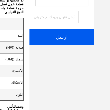
تم فحصها بواسطة م
قطعة عمل تصل إلى 0
حزمة قطعة واحد
النوع القياسي
البند
ارسل
صلابة ((HV)
سمك ((UM)
الأكسدة
الاحتكاك
اللون
وصف
ب
التأثير: