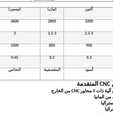
ألتين
(تيان)
(تيسين)
3600
2800
3200
3
2.5-3
2.5-3
1000
800
900
0.45
0.3
0.3
أسود
البنفسجية
النحاس
مة
اور CNC من الخارج