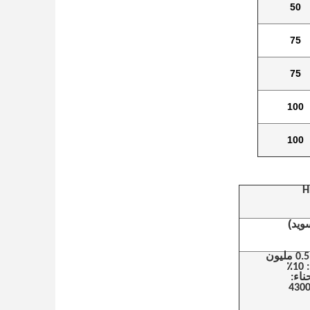
50
75
75
100
100
H
ويد)
٪
ناء:
430