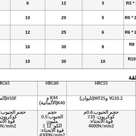
6
12
3
R3 *
10
20
5
R5 * 
12
25
6
R6 * 
R8 
16
30
8
R10
10
30
10
قة
RC65
HRC60
HRC55
(تايوان)
K44 و
(الس
YG10.2 وWF25
H10F
(الألمانية)
K40
حجم الحبوب:0.6م
حجم
حجم الحبوب:0.5 مليون
كوكربون: 10٪
الحبوب:0.5
كوكربون: 10
قوة الانحناء:
مليون
قوة الانح
4000N/mm2
الكو: 12 ٪
0N/mm2
قوة الانحناء:
4300N/mm2