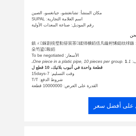
مكان المنشأ: تشانغتشو، جيانغسو، الصين
اسم العلامة التجارية: SUPAL
رقم الموديل: صناعة المعدات الأولية
حن
الحد الأدنى لكمية: 鎮ㄨ鎵剧殑璧勬簮宸茶鍒犻櫎銆佸凡鏇村悕鎴栨殏鏃
朵笉鍙敤銆
الأسعار: To be negotiated
ف:
1.One piece in a platic pipe, 10 pieces per group.
1.
قطعة واحدة في أنبوب بلاتيك، 10 قطع ل
وقت التسليم: 7-15days
شروط الدفع: T/T
القدرة على العرض: 10000000 قطعة
على أفضل سعر