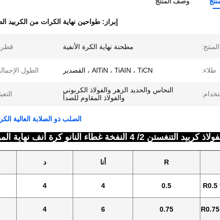
نتج
وصف المنتج
إبراز:
طواحين نهاية الكرات من الكربيد 
لمنتج:
مطحنة نهاية الكرة الأنفية
قطره
طلاء:
AlTiN ، TiAIN ، TiCN ، القصدير
الطول الإجمال
النحاس والحديد الزهر والفولاذ الكربوني
خدام:
التعبئ
والفولاذ المقاوم للصدأ
الصلب ذو الصلابة العالية الكر
غستن 2/ 4 النفخة غطاء النانو كرة أنف نهاية المول
R
أنا
د
4
4
0.5
R0.5 
4
6
0.75
R0.75