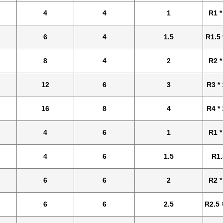
4
4
1
R1 *
6
4
1.5
R1.5 
8
4
2
R2 *
12
6
3
R3 *
16
8
4
R4 *
4
6
1
R1 *
4
6
1.5
R1
6
6
2
R2 *
6
6
2.5
R2.5 