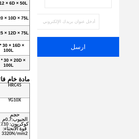
 12 × 6D × 50L
20 × 10D × 75L
25 × 12D × 75L
* 30 × 16D ×
ارسل
100L
 * 30 × 20D ×
100L
مادة خام فائ
HRC45
YG10X
حجم
الحبوب:0.7م
كوكربون: 10٪
قوة الانحناء:
3320N/mm2