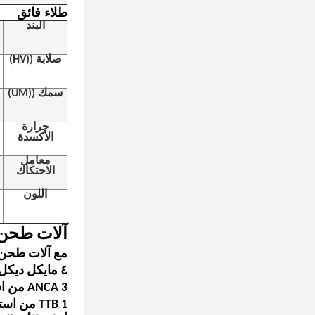
طلاء فائق
البند
صلابة ((HV)
سمك ((UM)
حرارة
الأكسدة
معامل
الاحتكاك
اللون
آلات طحن CNC المتقد
مع آلات طحن آلية ذات 5 مح
٤ مايكل ديكل من المانيا
3 ANCA من استراليا
1 TTB من استراليا