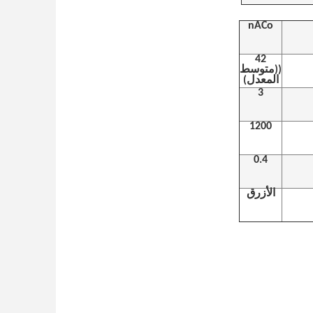
nACo
42
((متوسط
المعدل)
3
1200
0.4
الأزرق