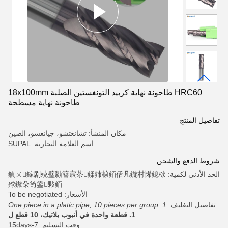
HRC60 طاحونة نهاية كربيد التونغستين الصلبة 18x100mm
طاحونة نهاية مسطحة
تفاصيل المنتج
مكان المنشأ: تشانغتشو، جيانغسو، الصين
اسم العلامة التجارية: SUPAL
شروط الدفع والشحن
الحد الأدنى لكمية: 鎮ㄨ鎵剧殑璧勬簮宸茶鍒犻櫎銆佸凡鏇村悕鎴栨
殏鏃朵笉鍙敤銆
الأسعار: To be negotiated
تفاصيل التغليف:
1.One piece in a platic pipe, 10 pieces per group.
1. قطعة واحدة في أنبوب بلاتيك، 10 قطع ل
وقت التسليم: 7-15days