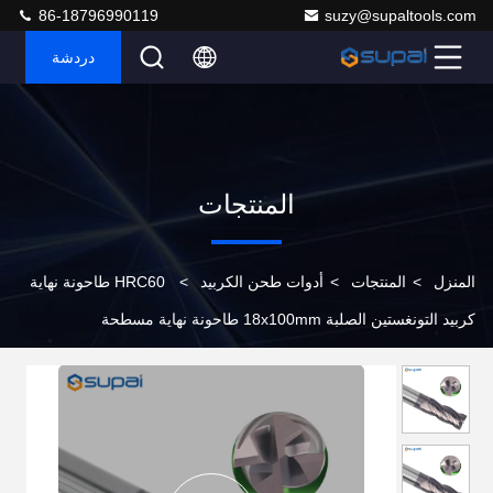
86-18796990119
suzy@supaltools.com
دردشة
المنتجات
المنزل
>
المنتجات
>
أدوات طحن الكربيد
>
HRC60 طاحونة نهاية
كربيد التونغستين الصلبة 18x100mm طاحونة نهاية مسطحة