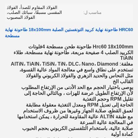
الفولاذ المقاوم للصدأ، الفولاذ
مناسب ل:
المقسى مسبقًا، سبائك الصلب،
الفولاذ المصبوب
HRC60 طاحونة نهاية كربيد التونغستين الصلبة 18x100mm طاحونة نهاية
مسطحة
Hrc60 18x100mm طاحونة طحن مسطحة 4فلوتات
الكربيد الصلب 4 صفيحة مربعة، طاحونة نهاية مسطحة، طلاء
TiAlN
مغلفة: AlTiN، TiAlN، TiSiN، TiN، DLC، Nano، Diamond
تستخدم على نطاق واسع في معالجة المواد عالية القسوة،
مثل النحاس والحديد الزهري والفولاذ الكربوني والفولاذ
القالب الخ
يوصى باختيار الحجم مع الحد الأدنى من الإرتفاع المطلوب
لأن الإرتفاع الطويل عرضة للهزات ، وبالتالي الحاجة إلى
تقليل RPM وحجم التغذية
الحاجة إلى تعديل RPM ومعدل التغذية معقولة مطابقة
لعمق القطع، صلابة الجهاز وغيرها من ظروف الاستخدام
مع طبقة ALTIN عالية المقاومة للحرارة ، يمكن استخدامها
في المعالجة عالية السرعة
صلابة عالية، باستخدام التلفستين الكربوني بحجم الحبوب
كمادة أولية