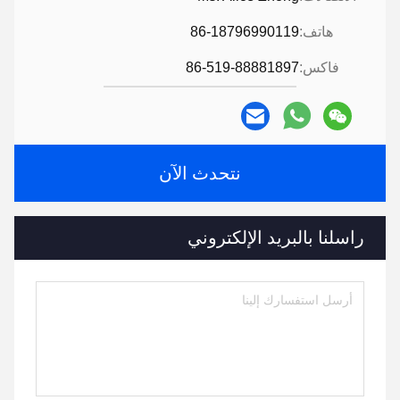
هاتف:
86-18796990119
فاكس:
86-519-88881897
نتحدث الآن
راسلنا بالبريد الإلكتروني