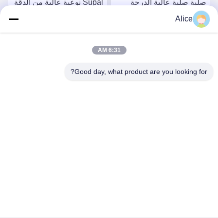
صلبة صلبة عالية الدرجة
Supal نوعية عالية من الدقة
كربيد راوتر بيت لتطبيقات
الكربويد روتر بيت للعمل
Alice
صناعة الخشب الدقيقة
الثقيل في مجال الخشب
احصل على أفضل سعر
احصل على أفضل سعر
6:31 AM
Good day, what product are you looking for?
Supal (Changzhou) Precision Tools Co.,Ltd
suzy@supaltools.com
86-18796990119
رقم 105 شارع بونان، مدينة شيشيشياسو، منطقة شينبي، مدينة
تشانغتشو، مقاطعة جيانغسو، الصين