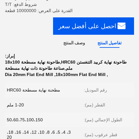
شروط الدفع: T/T
القدرة على العرض: 10000000 قطعة
احصل على أفضل سعر
تفاصيل المنتج
وصف المنتج
إبراز:
طاحونة نهاية كربيد التنغستن HRC60,طاحونة نهاية مسطحة 18x100
ملم,صناعة طاحونة ذات نهاية مسطحة
Dia 20mm Flat End Mill
,
18x100mm Flat End Mill
,
رقم الموديل:
مطحنة نهاية مسطحة HRC60
القطر (مم):
1-20 ملم
الطول الإجمالي (مم):
50،60،75،100،150
3، 4، 5، 6، 8، 10، 12، 14، 16، 18،
قطر عرقوب (مم):
20