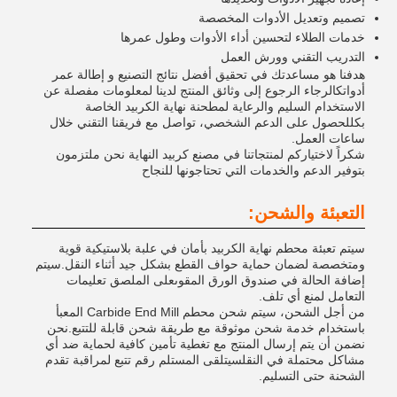
تصميم وتعديل الأدوات المخصصة
خدمات الطلاء لتحسين أداء الأدوات وطول عمرها
التدريب التقني وورش العمل
هدفنا هو مساعدتك في تحقيق أفضل نتائج التصنيع و إطالة عمر
أدواتكالرجاء الرجوع إلى وثائق المنتج لدينا لمعلومات مفصلة عن
الاستخدام السليم والرعاية لمطحنة نهاية الكربيد الخاصة
بكللحصول على الدعم الشخصي، تواصل مع فريقنا التقني خلال
ساعات العمل.
شكراً لاختياركم لمنتجاتنا في مصنع كربيد النهاية نحن ملتزمون
بتوفير الدعم والخدمات التي تحتاجونها للنجاح
التعبئة والشحن:
سيتم تعبئة محطم نهاية الكربيد بأمان في علبة بلاستيكية قوية
ومتخصصة لضمان حماية حواف القطع بشكل جيد أثناء النقل.سيتم
إضافة الحالة في صندوق الورق المقوىعلى الملصق تعليمات
التعامل لمنع أي تلف.
من أجل الشحن، سيتم شحن محطم Carbide End Mill المعبأ
باستخدام خدمة شحن موثوقة مع طريقة شحن قابلة للتتبع.نحن
نضمن أن يتم إرسال المنتج مع تغطية تأمين كافية لحماية ضد أي
مشاكل محتملة في النقلسيتلقى المستلم رقم تتبع لمراقبة تقدم
الشحنة حتى التسليم.