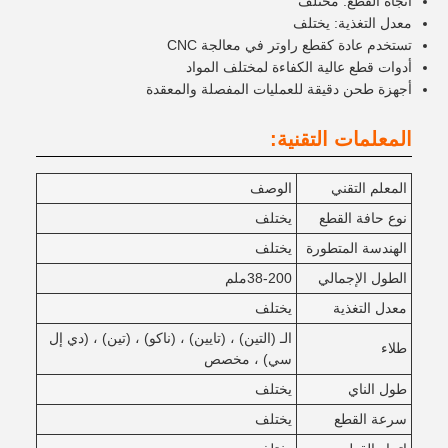
اتجاه القطع: مختلف
معدل التغذية: يختلف
تستخدم عادة كقطع راوتر في معالجة CNC
أدوات قطع عالية الكفاءة لمختلف المواد
أجهزة طحن دقيقة للعمليات المفصلة والمعقدة
المعلمات التقنية:
المعلم التقني
الوصف
نوع حافة القطع
يختلف
الهندسة المتطورة
يختلف
الطول الإجمالي
38-200ملم
معدل التغذية
يختلف
الـ (التين) ، (تايين) ، (ناكو) ، (تين) ، (دي إل
طلاء
سي) ، مخصص
طول الناي
يختلف
سرعة القطع
يختلف