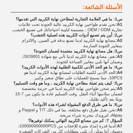
الأسئلة الشائعة:
س1: ما هي العلامة التجارية لمطاحن نهاية الكربيد التي تقدمها؟
A1:
نحن نقدم طواحين نهاية الكربيد عالية الجودة تحت علامات
تجارية OEM / ODM ، مصممة لتلبية احتياجاتك في تصنيع الخشب.
س2: أين يتم تصنيع أدوات الكربيد هذه لعملية الخشب؟
A2:
مصانع نهاية الكربيد لدينا تصنع بدقة في الصين، والالتزام
بمعايير الجودة الصارمة.
س3: هل مصانع نهاية الكربيد معتمدة لضمان الجودة؟
A3:
نعم، مصانع نهاية الكربيد لدينا تأتي مع شهادة ISO9001،
وضمان أنها تلبي معايير الصناعة للجودة.
س4: ما هو الحد الأدنى للكمية الطلبية لهذه الأدوات الكربيد؟
A4:
الحد الأدنى لكمية الطلبات لمصانع نهاية الكربيد لدينا هو
10PCS، مما يسمح للعمليات على نطاق صغير وكبير.
س5: كيف يتم تعبئة مطاحن نهاية الكربيد ، وما هو وقت التسليم؟
A5:
يتم شحن طواحين نهاية الكربيد لدينا في حزمة مخصصة
لضمان سلامتها أثناء النقل. وقت التسليم عادة ما يكون بين 7-15
يومًا بعد تأكيد طلبك.
س6: ما هي طرق الدفع المقبولة لشراء هذه الأدوات؟
A6:
نحن نقبل طرق دفع مختلفة، بما في ذلك T/T و Paypal و
Alipay، لتزويدك بتجربة شراء مريحة.
السؤال 7: كم من مصانع الكربيد النهائي يمكنك توفيرها؟
A7:
لدينا قدرة إمداد مثيرة للإعجاب من 100000000000PCS،
وضمان أننا يمكن أن تلبي متطلبات كل من الشركات الصغيرة