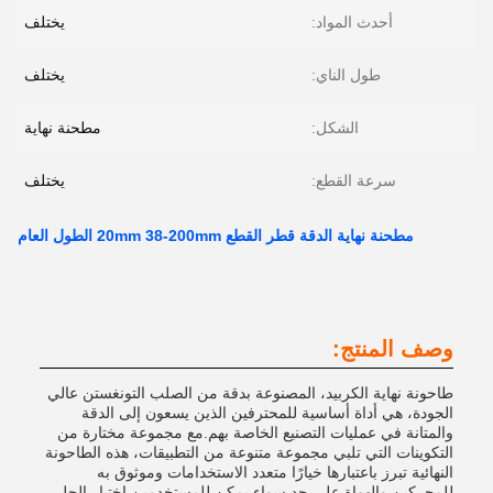
أحدث المواد:
يختلف
طول الناي:
يختلف
الشكل:
مطحنة نهاية
سرعة القطع:
يختلف
مطحنة نهاية الدقة قطر القطع 20mm 38-200mm الطول العام
وصف المنتج:
طاحونة نهاية الكربيد، المصنوعة بدقة من الصلب التونغستن عالي
الجودة، هي أداة أساسية للمحترفين الذين يسعون إلى الدقة
والمتانة في عمليات التصنيع الخاصة بهم.مع مجموعة مختارة من
التكوينات التي تلبي مجموعة متنوعة من التطبيقات، هذه الطاحونة
النهائية تبرز باعتبارها خيارًا متعدد الاستخدامات وموثوق به
للمحركين والهواة على حد سواء.يمكن للمستخدمين اختيار الحل