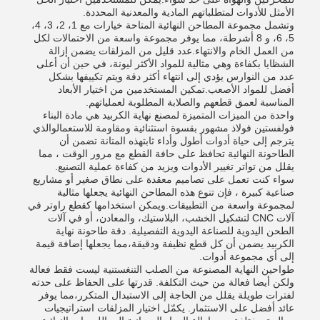
الأمثل للأدوات لمتطلباتهم المادية والمعدنية المحددة.
وتشمل مجموعة المطاحن النهائية المتاحة خيارات مع 1، 2، 3، 4،
5، 6، و 8 أشرطة، مما يوفر مجموعة واسعة من الاحتمالات لكل
من العمل الخام والانتهاء.عدد قليل من المزلقات يضمن إزالة
الشظايا بكفاءة وهي مثالية للمواد الأكثر ليونة، في حين أن أعلى
عدد من النوارس يؤدي إلى انتهاء أكثر دقة ويتم تكييفها بشكل
أفضل للمواد الأصعب.تمكين المستخدمين من اختيار الأبعاد
المناسبة لعمق قطعهم والصلابة المطلوبة لعملياتهم.
واحدة من الميزات المتميزة لمصنع نهاية الكربيد هي مادة البناء
فولفستين فولاذ مشهور بقسوة استثنائية ومقاومة للاستعمالوالذي
يترجم إلى حياة أدوات أطول وأداء ثابتهذه المتانة تضمن أن
الطاحونة النهائية تحافظ على حافة القطع مع مرور الوقت ، مما
يقلل من تواتر تغيير الأدوات ويزيد من كفاءة عملية التصنيع.
سواء كنت تعمل على تصاميم معقدة على نطاق صغير أو مشاريع
صناعية كبيرة ، فإن تنوع هذه المطاحن النهائية يجعلها مثالية
لمجموعة واسعة من التطبيقات.ويمكن استخدامها كقطع راوتر في
آلات CNC لتشكيل الخشب، البلاستيك، والمعادن، أو في آلات
الطحن اليدوية للصناعة اليدوية التفصيلية. دقة طاحونة نهاية
الكربيد يضمن أن كل قطع نظيفة ودقيقة،مما يجعلها إضافة قيمة
إلى أي مجموعة أدوات.
طواحين النهاية المصنوعة من الصلب التنغستنية ليست فقط فعالة
ولكن أيضا فعالة من حيث التكلفة. قدرتها على الحفاظ على حدته
لفترات طويلة يقلل من الحاجة إلى الاستبدال المتكرر،مما يوفر
عائد أفضل على الاستثمار. يكمّل اختيار المزلقات استراتيجيات