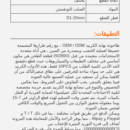
اتجاه القطع
يختلف
المواد
الصلب التونغستن
قطر القطع
D1-20mm
التطبيقات:
طاحونة نهاية الكربيد OEM / ODM ، مع رقم طرازها المصممة
خصيصًا لعملية الخشب ومصدرة من الصين ، هي أداة متعددة
الاستخدامات معتمدة من قبل ISO9001.قطعة الطحن هي مكون
أساسي في مختلف التطبيقات والسيناريوهات حيث قطع دقيقمع
الحد الأدنى لكمية الطلب من 10PCS فقط، هذه الأدوات الكربيد
هي على حد سواء متاحة للحرفيين على نطاق صغيرالتأكد من أن
كلاهما يمكن أن تستفيد من عملية التصنيع عالية الجودة.
فيما يتعلق بالسعر، يجب التفاوض على الشروط، مما يعكس
التخصيص والتنوع في مصانع نهاية الكربيد.تقديم حزمة مخصصة
لتلبية الاحتياجات المحددة لكل عميلسواء لحماية الفردية أو النقل
بكميات كبيرة، يتم تعيين وقت التسليم لهذه قطع الراوتر في 7-15
يوما معقولة،تحقيق التوازن بين التحول السريع والوقت الكافي
لفحص ضمان الجودة.
ويمكن الدفع عن طريق قنوات مختلفة ، بما في ذلك T / T و
Paypal و Alipay ، مما يوفر الراحة والأمان للمعاملة.هذه المرونة
تُضاف إلى قدرة التوريد المثيرة للإعجاب من
100000000000PCS، مما يسلط الضوء على قدرة الشركة