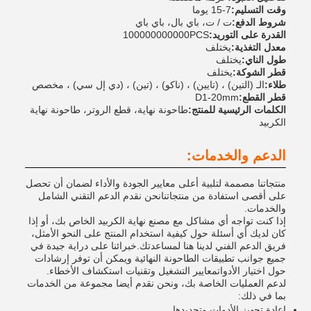
وقت التسليم:
7-15 يوما
شروط الدفع:
ت / ت، باي بال، باي باي
القدرة على التوريد:
100000000000PCS
معدل التغذية:
يختلف
طول الناي:
يختلف
قطر الشوكة:
يختلف
طلاء:
الـ (التين) ، (تايين) ، (ناكو) ، (تين) ، (دي إل سي) ، مخصص
قطر القطع:
D1-20mm
الكلمات الرئيسية للمنتج:
طاحونة نهاية، قطع الروتر، طاحونة نهاية
الكربيد
الدعم والخدمات:
منتجاتنا مصممة لتلبية أعلى معايير الجودة والأداء لضمان أن تحصل
على أقصى استفادة من منتجاتنانحن نقدم الدعم التقني الشامل
والخدمات.
إذا كنت تواجه أي مشاكل مع مصنع نهاية الكربيد الخاص بك، أو إذا
كان لديك أي أسئلة حول كيفية استخدام المنتج على النحو الأمثل،
فريق الدعم الفني لدينا هنا لمساعدتك.خبرائنا على دراية جيدة في
جميع جوانب تطبيقات الطاحونة النهائية ويمكن أن توفر إرشادات
حول اختيار الأدواتمعايير التشغيل وتقنيات استكشاف الأخطاء.
لدعم العمليات الخاصة بك، ونحن نقدم أيضا مجموعة من الخدمات
بما في ذلك:
إعادة تجهيز الأدوات وتحديدها