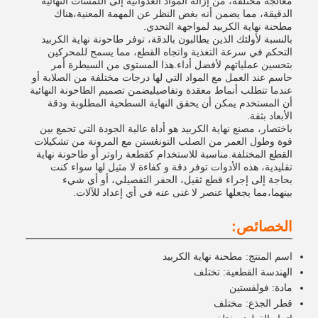
معالجة مختلفة، من إزالة المواد العدوانية إلى اللمسات النهائية
الدقيقة، مما يضمن أنه بغض النظر عن المهمة المعنية،هناك
مطحنة نهاية الكربيد لمواجهة التحدي.
بالنسبة لأولئك الذين يطالبون بالدقة، توفر طاحونة نهاية الكربيد
التحكم في سرعة التغذية واتجاه القطع، مما يسمح للمحركين
بتحسين عملياتهم لأفضل أداء.هذا المستوى من السيطرة أمر
حاسم عند العمل مع المواد التي لها درجات مختلفة من الصلابة أو
عندما تتطلب أنماط معقدة وتفاصيليضمن تصميم الطاحونة النهائية
أن المستخدم يمكن أن يحقق النهاية السطحية المطلوبة ودقة
الأبعاد بثقة.
باختصار، مصنع نهاية الكربيد هو أداة عالية الجودة التي تجمع بين
قوة وطول العمر من الصلب التونغستن مع المرونة من تشكيلات
القطع المختلفة.مناسبة للاستخدام كقطعة راوتر أو طاحونة نهاية
تقليدية، هذه الأدوات توفر دقة و كفاءة لا مثيل لها سواء كنت
بحاجة إلى إجراء قطع ثقيل، الحفر التفصيلي، أو أي شيء
بينهما،مما يجعلها عنصر لا غنى عنه في أي إعداد للآلات.
الخصائص:
اسم المنتج: مطحنة نهاية الكربيد
الهندسة القطعية: تختلف
مادة: فولفستين
قطر الجذع: مختلف