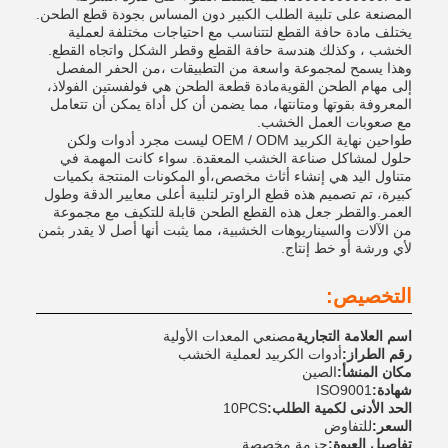
المصنعة على تلبية الطلب الكبير دون المساس بجودة قطع الطحن.
يختلف مادة حافة القطع لتتناسب مع احتياجات مختلفة لعملية
الخشب ، وكذلك هندسة حافة القطع وقطر الشكل واتجاه القطع.
وهذا يسمح لمجموعة واسعة من التطبيقات ،من الحفر المفصل
إلى مهام الطحن القويةمادة قطعة الطحن هي فولفستين الفولاذ،
المعروفة بقوتها ومتانتها، مما يضمن أن كل أداة يمكن أن تتعامل
مع صعوبات العمل الخشب.
طواحين نهاية الكربيد OEM / ODM ليست مجرد أدوات ولكن
حلول لمشاكل صناعة الخشب المعقدة. سواء كانت المهمة في
متناول اليد هي إنشاء أثاث مخصص،أو المكونات المنتجة بكميات
كبيرة، تم تصميم هذه قطع الراوتر لتلبية أعلى معايير الدقة وطول
العمر.والقطر جعل هذه القطع الطحن قابلة للتكيف مع مجموعة
من الآلات والسيناريوهات الخشبية، مما يثبت أنها أصل لا يقدر بثمن
لأي ورشة أو خط إنتاج.
التخصيص:
اسم العلامة التجارية
مصنعي المعدات الأولية
رقم الطراز:
أدوات الكربيد لعملية الخشب
مكان المنشأ:
الصين
شهادة:
ISO9001
الحد الأدنى لكمية الطلب:
10PCS
السعر:
للتفاوض
تفاصيل العبوة:
حزمة مخصصة