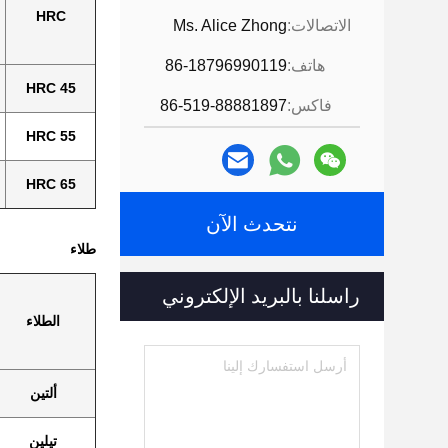
HRC
الاتصالات:
Ms. Alice Zhong
هاتف:
86-18796990119
45 HRC
فاكس:
86-519-88881897
55 HRC
65 HRC
نتحدث الآن
طلاء
راسلنا بالبريد الإلكتروني
الطلاء
ألتين
تيلين