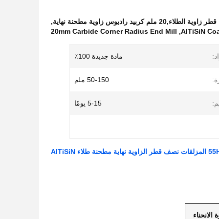
,
20mm Carbide Corner Radius End Mill
,
AlTiSiN Coa
د:
مادة جديدة 100٪
:
50-150 ملم
م:
5-15 يومًا
 الانحناء