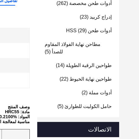
تفاصيل الم
أدوات طحن مخصصة
(262)
إدراج كربيد
(23)
أدوات طحن HSS
(29)
مطاحن نهاية الفولاذ المقاوم
ا
للصدأ
(5)
طواحين الرقبة الطويلة
(14)
طواحين نهاية الخيوط
(22)
أدوات مملة
(2)
حامل الكوليت للطوارئ
(5)
وصف المنتج
مادة: HRC55
المواد: YL10.2100% منجم التلفستين الأول
مناسبة لمعالجة السب
الاتصالات