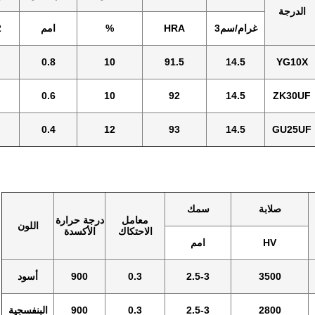
الدرجة
غرام/سم3
HRA
%
امم
2
0.8
10
91.5
14.5
YG10X
0.6
10
92
14.5
ZK30UF
0.4
12
93
14.5
GU25UF
صلابة
سمك
معامل
درجة حرارة
اللون
الاحتكاك
الأكسدة
HV
امم
3500
2.5-3
0.3
900
أسود
2800
2.5-3
0.3
900
البنفسجية