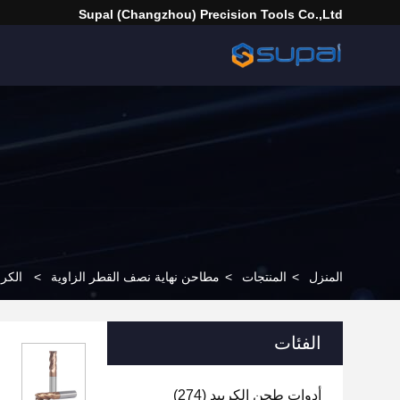
Supal (Changzhou) Precision Tools Co.,Ltd
المنزل
>
المنتجات
>
مطاحن نهاية نصف القطر الزاوية
>
الكربيد 55HRC 4 المزلقات نصف قطر الزاو
الفئات
أدوات طحن الكربيد
(274)