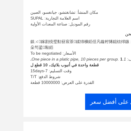
مكان المنشأ: تشانغتشو، جيانغسو، الصين
اسم العلامة التجارية: SUPAL
رقم الموديل: صناعة المعدات الأولية
حن
الحد الأدنى لكمية: 鎮ㄨ鎵剧殑璧勬簮宸茶鍒犻櫎銆佸凡鏇村悕鎴栨殏鏃
朵笉鍙敤銆
الأسعار: To be negotiated
ف:
1.One piece in a platic pipe, 10 pieces per group.
1.
قطعة واحدة في أنبوب بلاتيك، 10 قطع ل
وقت التسليم: 7-15days
شروط الدفع: T/T
القدرة على العرض: 10000000 قطعة
على أفضل سعر