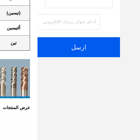
(تيسين)
ألتيسين
تين
ارسل
عرض المنتجات