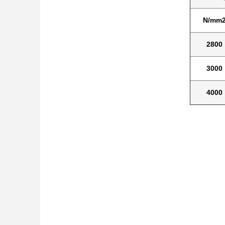
N/mm
2800
3000
4000