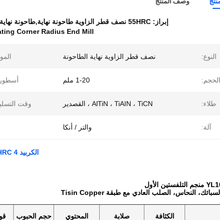
نتج
وصف المنتج
إبراز:
55HRC نصف قطر الزاوية طاحونة نهاية,طاحونة نهاية قطر زاوية الطلاء,20 ملم كربيد راديوس زاوية مطحنة نهاية
ting Corner Radius End Mill
النوع:
نصف قطر الزاوية نهاية الطاحونة
الموا
لحجم:
1-20 ملم
أسطورة
طلاء:
AlTiN ، TiAIN ، TiCN ، القصدير
وقت التسلي
آلة:
والتر / أنكا
الكربيد 55HRC 4 المزلقات نصف قطر الزاوية نهاية مطحنة طلاء AlTiSiN
ائك، النحاس، الصلب العادي مع طبقة Tisin Copper
الكثافة
صلابة
المحتوي
حجم الحبوب
قوة