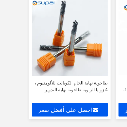
طاحونة نهاية الخام الكوبالت للألومنيوم ،
الطاحونة النهائية TiSiN قطر الكربيد 1-
4 زوايا الزاوية طاحونة نهاية التدوير
احصل على أفضل سعر