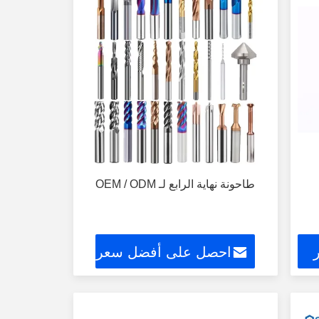
طاحونة نهاية الرابع لـ OEM / ODM
احصل على أفضل سعر