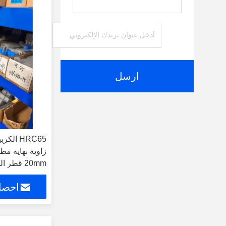
ارسل
20mm قطر القطع 10pcs / مجموعة
احصل