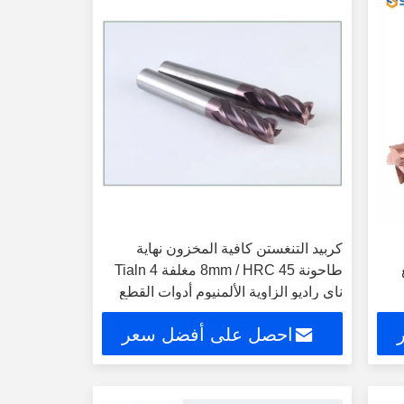
كربيد التنغستن كافية المخزون نهاية
طاحونة 8mm / HRC 45 مغلفة Tialn 4
ناي راديو الزاوية الألمنيوم أدوات القطع
احصل على أفضل سعر