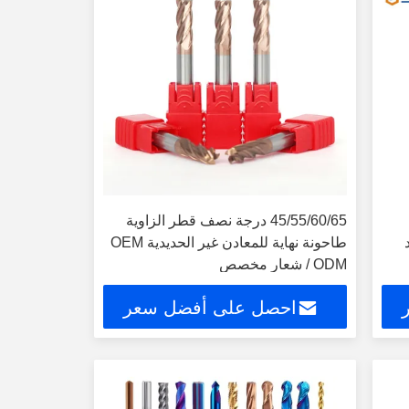
45/55/60/65 درجة نصف قطر الزاوية
طاحونة نهاية للمعادن غير الحديدية OEM
/ ODM شعار مخصص
احصل على أفضل سعر