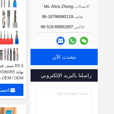
الاتصالات:
Ms. Alice Zhong
هاتف:
86-18796990119
فاكس:
86-519-88881897
نتحدث الآن
R0.5 نصف 
راسلنا بالبريد الإلكتروني
OEM / ODM شعار مخصص
احصل