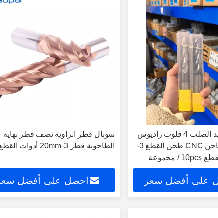
HRC65 الكربيد الصلب 4 فلوت راديوس
سوبال قطر الزاوية نصف قطر نهاية
زاوية نهاية مطاحن CNC طحن القطع 3-
الطاحونة قطر 3-20mm أدوات القطع
 على أفضل سعر
احصل على أفضل سعر