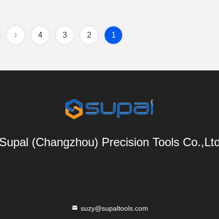
4
3
2
1
Supal (Changzhou) Precision Tools Co.,Lt
suzy@supaltools.com