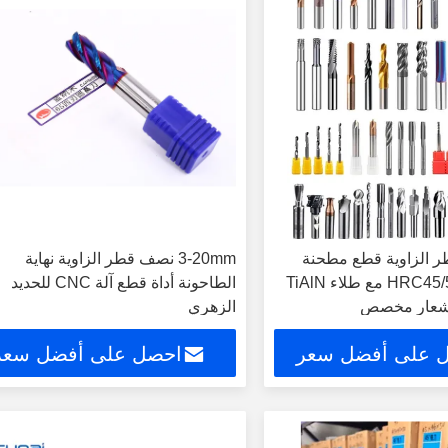
قطر الزاوية قطع مطحنة
3-20mm نصف قطر الزاوية نهاية
نهاية HRC45/55/60/65 مع طلاء TiAlN
الطاحونة أداة قطع آلة CNC للحديد
الزهري
 على أفضل سعر
احصل على أفضل سعر