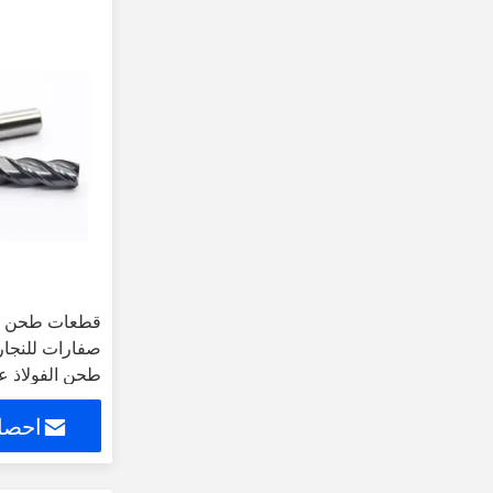
قطعات طحن نص
طحن الفولاذ عا
احصل