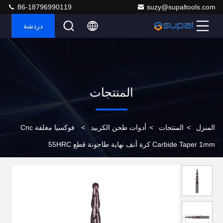
86-18796990119
suzy@supaltools.com
دردشة
المنتجات
المنزل
>
المنتجات
>
أدوات طحن الكربيد
>
فوكسيا مغلفة Cnc
Carbide Taper 1mm كرة أنف نهاية طاحونة قطع 55HRC