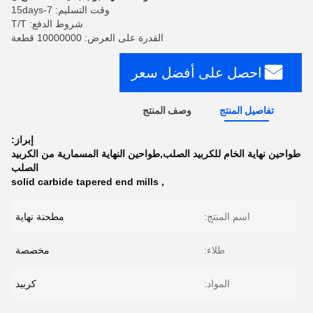
وقت التسليم: 7-15days
شروط الدفع: T/T
القدرة على العرض: 10000000 قطعة
احصل على أفضل سعر
تفاصيل المنتج
وصف المنتج
إبراز:
طواحين نهاية الخام للكربيد الصلب,طواحين النهاية المسمارية من الكربيد
الصلب
solid carbide tapered end mills
,
اسم المنتج:
مطحنة نهاية
طلاء:
مخصصة
المواد:
كربيد