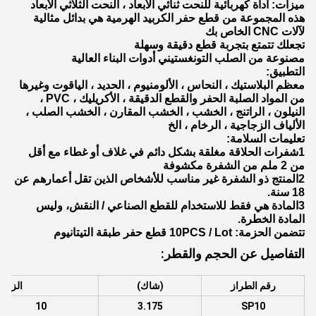
ميزات: أداة كهربائية للنحت ثنائي الأبعاد ، النحت الثلاثي الأبعاد
هذه المجموعة من قطع حفر الكربيد الهرمية هي بدائل مثالية
لآلات CNC الخاص بك
تجعلك تتمتع بتجربة قطع دقيقة وسهلة
مصنوعة من الصلب التونغستيني أدوات البناء العالية
التطبيق:
معظم البلاستيك ، النحاس ، الألومنيوم ، الحديد ، الياقوت وغيرها
من المواد الصلبة الحفر والقطع الدقيقة ، الأكريليك ، PVC ،
النيلون ، الراتنج ، الخشب ، الخشب المقارن ، الخشب الصلب ،
الألياف الزجاجية ، الرخام ، الخ
تعليمات السلامة:
1شفرات الحلاقة مغلقة بشكل دائم في غلاف أو غطاء مع أقل
من 2 ملم من الشفرة مكشوفة
2المنتج ذو الشفرة غير مناسب للأشخاص الذين تقل أعمارهم عن
18 سنة.
3المادة هي فقط للاستخدام للقطع الصناعي / النقش، وليس
المادة الخطرة.
تتضمن الحزمة: 10PCS / Lot قطع حفر طبقة التيتانيوم
التفاصيل عن الحجم والقطر:
رقم الطراز
(شاك)
الزاوي
10
3.175
SP10