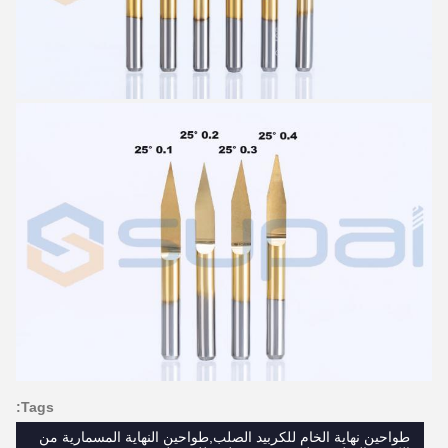
Tags:
طواحين نهاية الخام للكربيد الصلب,طواحين النهاية المسمارية من