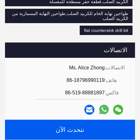
الكربيد الصلب,قطعة حفر مسطحة للمغسلة
طواحين نهاية الخام للكربيد الصلب,طواحين النهاية المسمارية من
الكربيد الصلب
flat countersink drill bit
الاتصالات
الاتصالات:
Ms. Alice Zhong
هاتف:
86-18796990119
فاكس:
86-519-88881897
نتحدث الآن