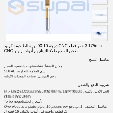
3.175mm حفر قطع CNC درجة 10-90 نهاية الطاحونة كربيد
طحن القطع طلاء التيتانيوم أدوات راوتر CNC
تفاصيل المنتج
مكان المنشأ: تشانغتشو، جيانغسو، الصين
اسم العلامة التجارية: SUPAL
رقم الموديل: صناعة المعدات الأولية
شروط الدفع والشحن
الحد الأدنى لكمية: 鎮ㄨ鎵剧殑璧勬簮宸茶鍒犻櫎銆佸凡鏇村悕鎴栨
殏鏃朵笉鍙敤銆
الأسعار: To be negotiated
تفاصيل التغليف:
1.One piece in a platic pipe, 10 pieces per group.
1. قطعة واحدة في أنبوب بلاتيك، 10 قطع ل