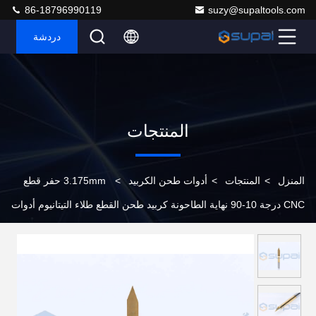
86-18796990119
suzy@supaltools.com
دردشة
المنتجات
المنزل
>
المنتجات
>
أدوات طحن الكربيد
>
3.175mm حفر قطع
CNC درجة 10-90 نهاية الطاحونة كربيد طحن القطع طلاء التيتانيوم أدوات
راوتر CNC