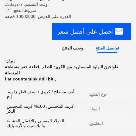
وقت التسليم: 7-15days
شروط الدفع: T/T
القدرة على العرض: 10000000 قطعة
احصل على أفضل سعر
تفاصيل المنتج
وصف المنتج
إبراز:
طواحين النهاية المسمارية من الكربيد الصلب,قطعة حفر مسطحة
للمغسلة
flat countersink drill bit
,
أنف مسطح / كروي / نصف قطر زاوية.
نوع المنتج:
إلخ
كربيد التنجستن، 100% كربيد التنجستن
المواد:
البكر
الفولاذ المقسى والأعمال الخشبية
التطبيق:
والبلاستيك والأرسيليك