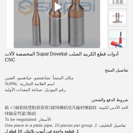
أدوات قطع الكربيد الصلب Supal Dovetial المخصصة لآلات
CNC
تفاصيل المنتج
مكان المنشأ: تشانغتشو، جيانغسو، الصين
اسم العلامة التجارية: SUPAL
رقم الموديل: صناعة المعدات الأولية
شروط الدفع والشحن
الحد الأدنى لكمية: 鎮ㄨ鎵剧殑璧勬簮宸茶鍒犻櫎銆佸凡鏇村悕鎴栨
殏鏃朵笉鍙敤銆
الأسعار: To be negotiated
تفاصيل التغليف:
1.One piece in a platic pipe, 10 pieces per group.
1. قطعة واحدة في أنبوب بلاتيك، 10 قطع ل