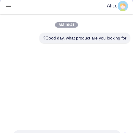
كربيد راوتر بيت لتطبيقات
الكربويد روتر بيت للعمل
Alice
صناعة الخشب الدقيقة
الثقيل في مجال الخشب
احصل على أفضل سعر
احصل على أفضل سعر
10:41 AM
Good day, what product are you looking for?
Supal (Changzhou) Precision Tools Co.,Ltd
suzy@supaltools.com
86-18796990119
رقم 105 شارع بونان، مدينة شيشيشياسو، منطقة شينبي، مدينة
تشانغتشو، مقاطعة جيانغسو، الصين
الصين جودة جيدة أدوات طحن الكربيد المورد. حقوق الطبع والنشر