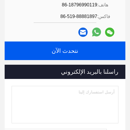
هاتف:
86-18796990119
فاكس:
86-519-88881897
نتحدث الآن
راسلنا بالبريد الإلكتروني