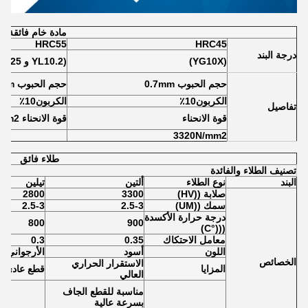
مادة خام فائقة
HRC55
HRC45
درجة البند
(YG10X)
(YL10.2 و WF25)
حجم الحبوب 0.7mm
حجم الحبوب 0.6mm
الكربون10٪
الكربون10٪
تفاصيل
قوة الانحناء
قوة الانحناء 4000N/mm2
3320N/mm2
طلاء فائق
تصنيف الطلاء والفائدة
البند
نوع الطلاء
ألتين
تيلين
صلابة ((HV)
3300
2800
سمك ((UM)
2.5-3
2.5-3
درجة حرارة الأكسدة
800
900
(((°C)
معامل الاحتكاك
0.35
0.3
اللون
أسود
الأرجواني ا
الخصائص
الاستقرار الحراري
المزايا
قطع عادي
العالي
مناسبة للقطع الجاف
بسرعة عالية