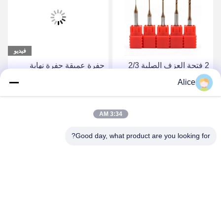
فيديو
2 فتحة العزف الصلبة 2/3
حفرة عميقة حفرة نهاية
الكربويد قطعة الرقبة
طاحونة قطر صغير CNC
Alice
الطويلة الكرة المطحنة
رقبة طويلة طلاء طويل
النهاية الأنف
قطعة طحن صغيرة
احصل على أفضل سعر
احصل على أفضل سعر
3:34 AM
Good day, what product are you looking for?
Supal (Changzhou) Precision Tools Co.,Ltd
suzy@supaltools.com