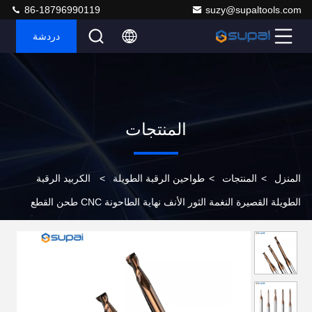
86-18796990119
suzy@supaltools.com
دردشة
المنتجات
المنزل
>
المنتجات
>
طواحين الرقبة الطويلة
>
الكربيد الرقبة
الطويلة القصيرة النغمة الثور الأنف نهاية الطاحونة CNC طحن القطع
الطول مغلفة للصلب