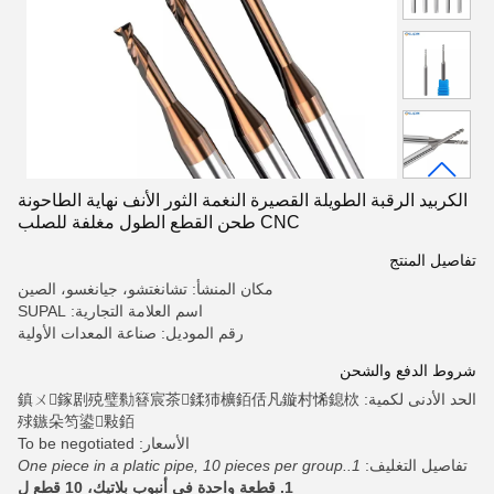
الكربيد الرقبة الطويلة القصيرة النغمة الثور الأنف نهاية الطاحونة
CNC طحن القطع الطول مغلفة للصلب
تفاصيل المنتج
مكان المنشأ: تشانغتشو، جيانغسو، الصين
اسم العلامة التجارية: SUPAL
رقم الموديل: صناعة المعدات الأولية
شروط الدفع والشحن
الحد الأدنى لكمية: 鎮ㄨ鎵剧殑璧勬簮宸茶鍒犻櫎銆佸凡鏇村悕鎴栨
殏鏃朵笉鍙敤銆
الأسعار: To be negotiated
تفاصيل التغليف:
1.One piece in a platic pipe, 10 pieces per group.
1. قطعة واحدة في أنبوب بلاتيك، 10 قطع ل