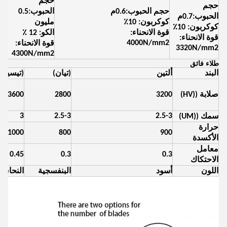
حجم
حجم
حجم الحبوب:0.6م
الحبوب:0.5
حجم
الحبوب:0.7م
كوكربون: 10٪
مليون
كوك
كوكربون: 10٪
قوة الانحناء:
الكو: 12 ٪
قو
قوة الانحناء:
m2
4000N/mm2
قوة الانحناء:
3320N/mm2
4300N/mm2
طلاء فائق
البند
ألتين
(تيان)
(تيسين)
صلابة ((HV)
3200
2800
3600
3
2.5-3
2.5-3
سمك ((UM)
حرارة
1000
800
900
الأكسدة
معامل
0.45
0.3
0.3
الاحتكاك
اللون
أسود
البنفسجية
النحاس