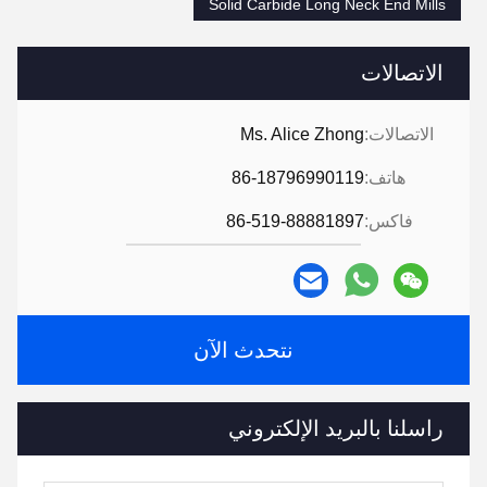
Solid Carbide Long Neck End Mills
الاتصالات
الاتصالات:
Ms. Alice Zhong
هاتف:
86-18796990119
فاكس:
86-519-88881897
نتحدث الآن
راسلنا بالبريد الإلكتروني