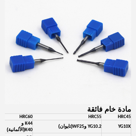
مادة خام فائقة
65
HRC60
HRC55
HRC45
K44 و
(تايوان)
YG10X
YG10.2 وWF25
0F
(الألمانية)
K40