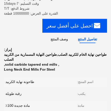
وقت التسليم: 7-15days
شروط الدفع: T/T
القدرة على العرض: 10000000 قطعة
احصل على أفضل سعر
تفاصيل المنتج
وصف المنتج
إبراز:
طواحين نهاية الخام للكربيد الصلب,طواحين النهاية المسمارية من الكربيد
الصلب
,
solid carbide tapered end mills
,
Long Neck End Mills For Steel
اسم المنتج:
طاحونة نهاية الكربيد
يكتب:
رقبة طويلة
مادة:
مادة جديدة 100٪