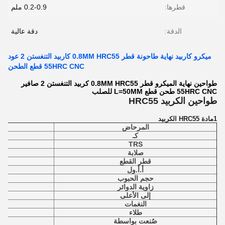
قطرها:
0.2-0.9 ملم
الدقة:
دقة عالية
ميكرو كاربيد نهاية طاحونة قطر 0.8MM HRC55 كاربيد التنغستن 2 عود
55HRC CNC قطع الطحن
طواحين نهاية الميكرو قطر 0.8MM HRC55 كربيد التنغستن 2 صافير
55HRC CNC طحن قطع L=50MM للصلب
طواحين الكربيد HRC55
1مادة HRC55 الكربيد
المرحاض
كـ
TRS
صلابة
قطر القطع
أ.أ.ول
حجم الحبوب
زاوية الدوائر
إلى الأعلى
النغمات
طلاء
صُنعت بواسطة