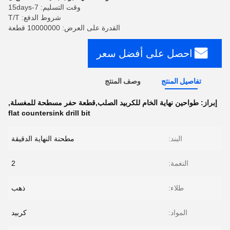
وقت التسليم: 7-15days
شروط الدفع: T/T
القدرة على العرض: 10000000 قطعة
احصل على أفضل سعر
تفاصيل المنتج
وصف المنتج
إبراز:
طواحين نهاية الخام للكربيد الصلب,قطعة حفر مسطحة للمغسلة
,
flat countersink drill bit
البند:
مطحنة النهاية الدقيقة
النغمة:
2
طلاء:
ذهب
المواد:
كربيد