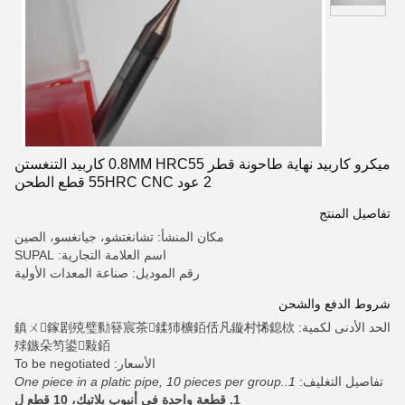
ميكرو كاربيد نهاية طاحونة قطر 0.8MM HRC55 كاربيد التنغستن
2 عود 55HRC CNC قطع الطحن
تفاصيل المنتج
مكان المنشأ: تشانغتشو، جيانغسو، الصين
اسم العلامة التجارية: SUPAL
رقم الموديل: صناعة المعدات الأولية
شروط الدفع والشحن
الحد الأدنى لكمية: 鎮ㄨ鎵剧殑璧勬簮宸茶鍒犻櫎銆佸凡鏇村悕鎴栨
殏鏃朵笉鍙敤銆
الأسعار: To be negotiated
تفاصيل التغليف:
1.One piece in a platic pipe, 10 pieces per group.
1. قطعة واحدة في أنبوب بلاتيك، 10 قطع ل