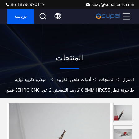
86-18796990119
suzy@supaltools.com
دردشة
المنتجات
المنزل
>
المنتجات
>
أدوات طحن الكربيد
>
ميكرو كاربيد نهاية
طاحونة قطر 0.8MM HRC55 كاربيد التنغستن 2 عود 55HRC CNC قطع
الطحن