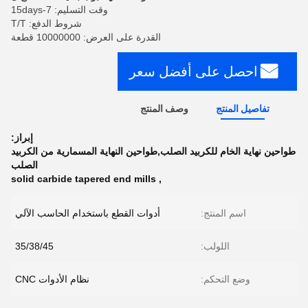
وقت التسليم: 7-15days
شروط الدفع: T/T
القدرة على العرض: 10000000 قطعة
احصل على أفضل سعر
تفاصيل المنتج
وصف المنتج
إبراز:
طواحين نهاية الخام للكربيد الصلب,طواحين النهاية المسمارية من الكربيد
الصلب
solid carbide tapered end mills
,
اسم المنتج:
أدوات القطع باستخدام الحاسب الآلي
اللولب:
35/38/45
وضع التحكم:
نظام الأدوات CNC