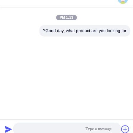
صناعة الخشب الدقيقة
الثقيل في مجال الخشب
احصل على أفضل سعر
احصل على أفضل سعر
1:13 PM
Good day, what product are you looking for?
Supal (Changzhou) Precision Tools Co.,Ltd
suzy@supaltools.com
86-18796990119
رقم 105 شارع بونان، مدينة شيشيشياسو، منطقة شينبي، مدينة
تشانغتشو، مقاطعة جيانغسو، الصين
الصين جودة جيدة أدوات طحن الكربيد المورد. حقوق الطبع والنشر
© 2018-2026 carbideend-mill.com . كل الحقوق محفوظة.