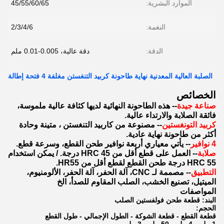
الموارد البشرية:
45/55/60/65
النغمة:
2/3/4/6
الدقة:
دقة عالية، 0.005-0.01 ملم
الصلبة العالية المعدنية نهاية طاحونة كربيد التنغستن مغلفة 4 فتحة إطالة
الخصائص
صناعة جيدة
-- هذه الطاحونة النهائية لديها كثافة عالية ملموسة،
فائقة الصلابة والارتداء عالية.
كربيد التونغستين
-- مصنوعة من كاربيد التنغستن ، متينة وحادة
أكثر من طاحونة نهاية عادية.
4 نوافير
-- يأتي معياري أربعة نوافير طحن القطع، وسرعة قطع.
صلابة
-- العمل على قطع أقل من HRC 45 درجة. / يمكن استخدام
HRC 55 درجة طحن القطع لقطع أقل من HR55.
التطبيق
-- مصممة لـ CNC، آلة الحفر، آلة الحفر، الألومنيوم،
الميتيل، تصنيع الخشب، الصلب المقاوم للصدأ، الخ
المواصفات
البند: قطعة طحن فولفستين الصلب
الحجم:
قطعة القطع - قطعة الشوكة - الطول الإجمالي - طول القطع