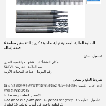
الصلبة العالية المعدنية نهاية طاحونة كربيد التنغستن مغلفة 4
فتحة إطالة
تفاصيل المنتج
مكان المنشأ: تشانغتشو، جيانغسو، الصين
اسم العلامة التجارية: SUPAL
رقم الموديل: صناعة المعدات الأولية
شروط الدفع والشحن
الحد الأدنى لكمية: 鎮ㄨ鎵剧殑璧勬簮宸茶鍒犻櫎銆佸凡鏇村悕鎴栨
殏鏃朵笉鍙敤銆
الأسعار: To be negotiated
تفاصيل التغليف:
1.One piece in a platic pipe, 10 pieces per group.
1. قطعة واحدة في أنبوب بلاتيك، 10 قطع ل