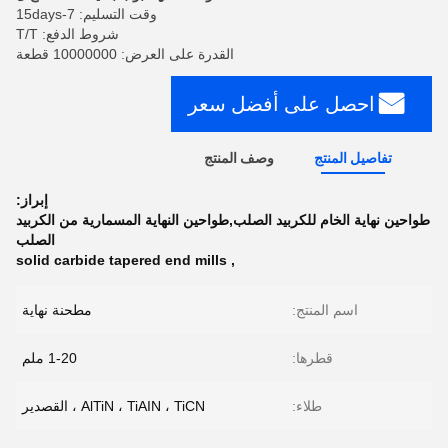
وقت التسليم: 7-15days
شروط الدفع: T/T
القدرة على العرض: 10000000 قطعة
احصل على أفضل سعر
تفاصيل المنتج
وصف المنتج
إبراز:
طواحين نهاية الخام للكربيد الصلب,طواحين النهاية المسمارية من الكربيد
الصلب
solid carbide tapered end mills
,
اسم المنتج:
مطحنة نهاية
قطرها:
1-20 ملم
طلاء:
AlTiN ، TiAIN ، TiCN ، القصدير