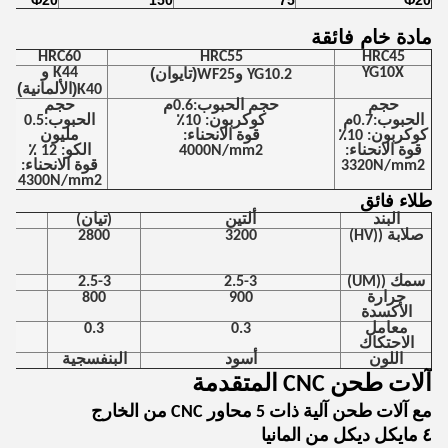
Φ20
150
75
Φ20
مادة خام فائقة
HRC60
HRC55
HRC45
YG10X
(تايوان)
K44 و
YG10.2 وWF25
(الألمانية)
K40
حجم
حجم الحبوب:0.6م
حجم
الحبوب:0.7م
كوكربون: 10٪
الحبوب:0.5
كوكربون: 10٪
قوة الانحناء:
مليون
قوة الانحناء:
4000N/mm2
الكو: 12 ٪
3320N/mm2
قوة الانحناء:
4300N/mm2
طلاء فائق
البند
ألتين
(تيان)
صلابة ((HV)
3200
2800
سمك ((UM)
2.5-3
2.5-3
حرارة
900
800
الأكسدة
معامل
0.3
0.3
الاحتكاك
اللون
أسود
البنفسجية
آلات طحن CNC المتقدمة
مع آلات طحن آلية ذات 5 محاور CNC من الخارج
٤ مايكل ديكل من المانيا