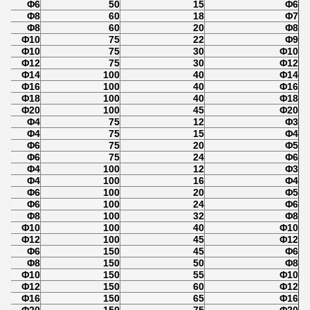
Φ6
50
15
Φ6
Φ8
60
18
Φ7
Φ8
60
20
Φ8
Φ10
75
22
Φ9
Φ10
75
30
Φ10
Φ12
75
30
Φ12
Φ14
100
40
Φ14
Φ16
100
40
Φ16
Φ18
100
40
Φ18
Φ20
100
45
Φ20
Φ4
75
12
Φ3
Φ4
75
15
Φ4
Φ6
75
20
Φ5
Φ6
75
24
Φ6
Φ4
100
12
Φ3
Φ4
100
16
Φ4
Φ6
100
20
Φ5
Φ6
100
24
Φ6
Φ8
100
32
Φ8
Φ10
100
40
Φ10
Φ12
100
45
Φ12
Φ6
150
45
Φ6
Φ8
150
50
Φ8
Φ10
150
55
Φ10
Φ12
150
60
Φ12
Φ16
150
65
Φ16