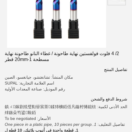
2/ 4 فلوت فولفستين نهاية طاحونة / غطاء النانو طاحونة نهاية
مسطحة 1-20mm قطر
تفاصيل المنتج
مكان المنشأ: تشانغتشو، جيانغسو، الصين
اسم العلامة التجارية: SUPAL
رقم الموديل: صناعة المعدات الأولية
شروط الدفع والشحن
الحد الأدنى لكمية: 鎮ㄨ鎵剧殑璧勬簮宸茶鍒犻櫎銆佸凡鏇村悕鎴栨
殏鏃朵笉鍙敤銆
الأسعار: To be negotiated
تفاصيل التغليف:
1.One piece in a platic pipe, 10 pieces per group.
1. قطعة واحدة في أنبوب بلاتيك، 10 قطع ل