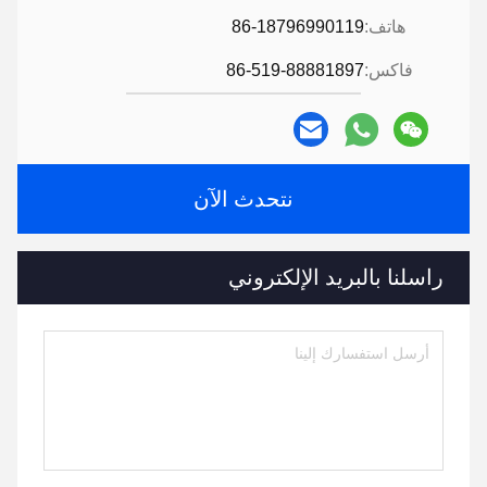
هاتف:
86-18796990119
فاكس:
86-519-88881897
نتحدث الآن
راسلنا بالبريد الإلكتروني