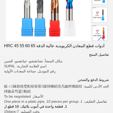
أدوات قطع المعادن الكربويدية عالية الدقة HRC 45 55 60 65
تفاصيل المنتج
مكان المنشأ: تشانغتشو، جيانغسو، الصين
اسم العلامة التجارية: SUPAL
رقم الموديل: صناعة المعدات الأولية
شروط الدفع والشحن
الحد الأدنى لكمية: 鎮ㄨ鎵剧殑璧勬簮宸茶鍒犻櫎銆佸凡鏇村悕鎴栨
殏鏃朵笉鍙敤銆
الأسعار: To be negotiated
تفاصيل التغليف:
1.One piece in a platic pipe, 10 pieces per group.
1. قطعة واحدة في أنبوب بلاتيك، 10 قطع ل
وقت التسليم: 7-15days