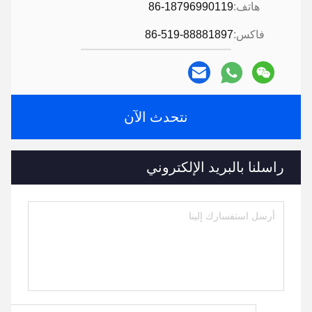
هاتف:
86-18796990119
فاكس:
86-519-88881897
نتحدث الآن
راسلنا بالبريد الإلكتروني