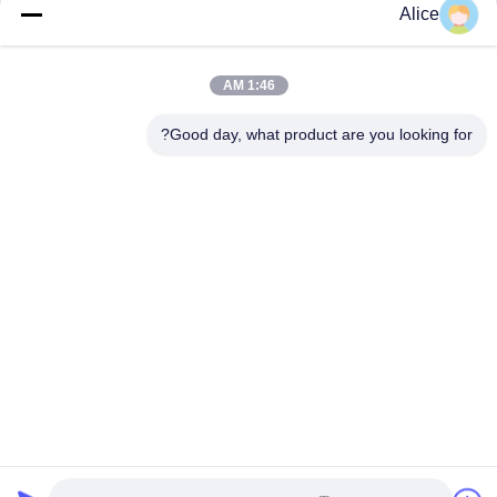
كربيد راوتر بيت لتطبيقات
الكربويد روتر بيت للعمل
Alice
صناعة الخشب الدقيقة
الثقيل في مجال الخشب
احصل على أفضل سعر
احصل على أفضل سعر
1:46 AM
Good day, what product are you looking for?
Supal (Changzhou) Precision Tools Co.,Ltd
suzy@supaltools.com
86-18796990119
رقم 105 شارع بونان، مدينة شيشيشياسو، منطقة شينبي، مدينة
تشانغتشو، مقاطعة جيانغسو، الصين
الصين جودة جيدة أدوات طحن الكربيد المورد. حقوق الطبع والنشر