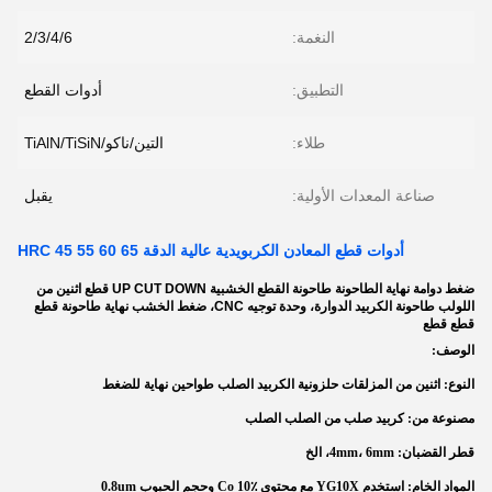
النغمة:
2/3/4/6
التطبيق:
أدوات القطع
طلاء:
التين/ناكو/TiAlN/TiSiN
صناعة المعدات الأولية:
يقبل
أدوات قطع المعادن الكربويدية عالية الدقة HRC 45 55 60 65
ضغط دوامة نهاية الطاحونة طاحونة القطع الخشبية UP CUT DOWN قطع اثنين من
اللولب طاحونة الكربيد الدوارة، وحدة توجيه CNC، ضغط الخشب نهاية طاحونة قطع
قطع قطع
الوصف:
النوع: اثنين من المزلقات حلزونية الكربيد الصلب طواحين نهاية للضغط
مصنوعة من: كربيد صلب من الصلب الصلب
قطر القضبان: 4mm، 6mm، الخ
المواد الخام: استخدم YG10X مع محتوى Co 10٪ وحجم الحبوب 0.8um