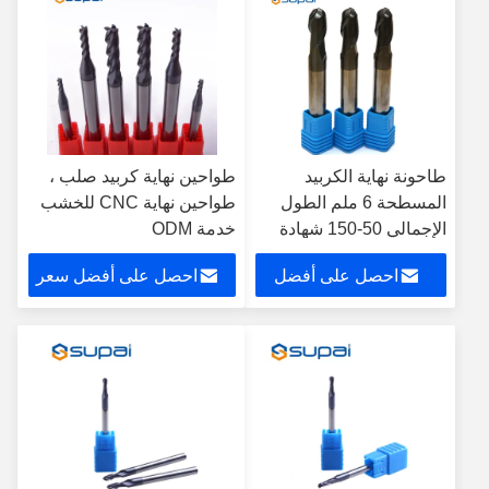
طاحونة نهاية الكربيد
طواحين نهاية كربيد صلب ،
المسطحة 6 ملم الطول
طواحين نهاية CNC للخشب
الإجمالي 50-150 شهادة
خدمة ODM
ISO
احصل على أفضل
احصل على أفضل سعر
سعر