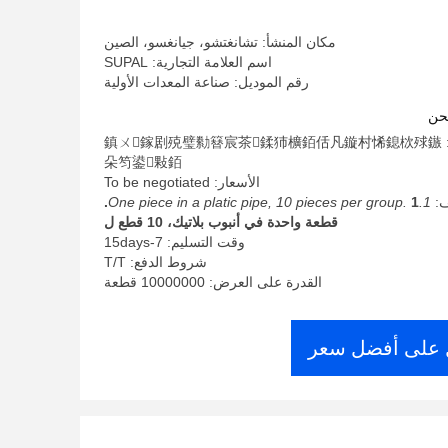
مكان المنشأ: تشانغتشو، جيانغسو، الصين
اسم العلامة التجارية: SUPAL
رقم الموديل: صناعة المعدات الأولية
حن
الحد الأدنى لكمية: 鎮ㄨ鎵剧殑璧勬簮宸茶鍒犻櫎銆佸凡鏇村悕鎴栨殏鏃
朵笉鍙敤銆
الأسعار: To be negotiated
ف:
1.One piece in a platic pipe, 10 pieces per group.
1.
قطعة واحدة في أنبوب بلاتيك، 10 قطع ل
وقت التسليم: 7-15days
شروط الدفع: T/T
القدرة على العرض: 10000000 قطعة
على أفضل سعر