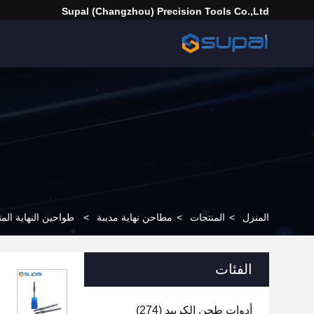
Supal (Changzhou) Precision Tools Co.,Ltd
المنزل
>
المنتجات
>
مطاحن نهاية مدببة
>
طواحين النهاية المت
الفئات
أدوات طحن الكربيد
(274)