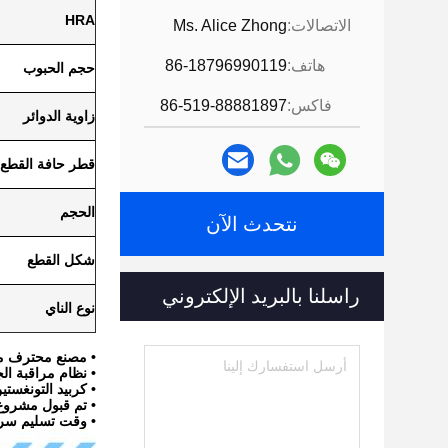
HRA
الاتصالات:
Ms. Alice Zhong
هاتف:
86-18796990119
حجم الحبوب
فاكس:
86-519-88881897
زاوية الدوائر
قطر حافة القطع
الحجم
نتحدث الآن
شكل القطع
راسلنا بالبريد الإلكتروني
نوع الناي
• مصنع محترف مع أكثر من 10
• نظام مراقبة الجودة 1-2008
• كربيد التونغستين ا
• تم قبول مشروع EM،ODM
• وقت تسليم سري