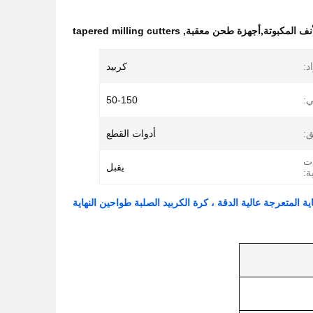
أنف المكبوتة,أجهزة طحن معقبة
,
tapered milling cutters
د:
كربيد
ي:
50-150
ق:
أدوات القطع
ات
يقبل
ة:
ية المتعرجة عالية الدقة ، كرة الكربيد الصلبة طواحين النهاية