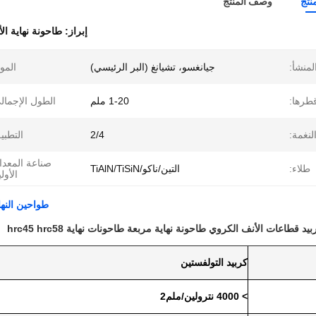
نتج
وصف المنتج
إبراز:
طاحونة نهاية ال
لمنشأ:
جيانغسو، تشيانغ (البر الرئيسي)
الموا
طرها:
1-20 ملم
الطول الإجمال
لنغمة:
2/4
التطبي
صناعة المعد
طلاء:
التين/ناكو/TiAlN/TiSiN
الأولي
طواحين النها
يد قطاعات الأنف الكروي طاحونة نهاية مربعة طاحونات نهاية hrc45 hrc58
كربيد التولفستين
> 4000 نترولين/ملم2