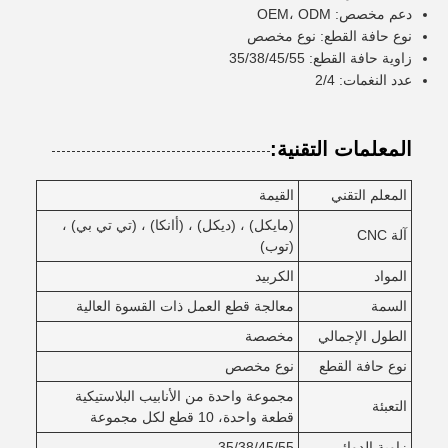
دعم مخصص: OEM، ODM
نوع حافة القطع: نوع مخصص
زاوية حافة القطع: 35/38/45/55
عدد النغمات: 2/4
المعلمات التقنية:
المعلم التقني
القيمة
(مايكل) ، (ديكل) ، (أانكا) ، (تي تي بي) ،
آلة CNC
(توب)
المواد
الكربيد
السمة
معالجة قطع العمل ذات القسوة العالية
الطول الإجمالي
مخصصة
نوع حافة القطع
نوع مخصص
مجموعة واحدة من الأنابيب البلاستيكية
التعبئة
قطعة واحدة، 10 قطع لكل مجموعة
زاوية الدوائر
35/38/45/55