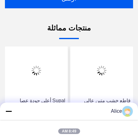
منتجات مماثلة
قاطع خشب متين عالي
Supal أعلى جودة عصا
الدقة من سوبال - مطحنة
الكربيد المقاومة - عالية
Alice
نهاية ضغط مركبة من قضيب
الدقة الخشب المركب
كربيد عالي الجودة
الضغط نهاية طحن أداة
احصل على أفضل سعر
احصل على أفضل سعر
8:49 AM