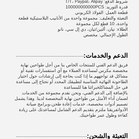
شروط الدفع: T/T، Paypal، Alipay
قدرة التوريد: 100000000000PCS
قطعة العمل: الفولاذ الكربوني
التعبئة والتغليف: مجموعة واحدة من الأنابيب البلاستيكية قطعة
واحدة، 10 قطع لكل مجموعة
الطلاء: تيان، ألتين/تيان، دي إل سي، نانو
الطول الإجمالي: مخصص
الدعم والخدمات:
فريق الدعم الفني للمنتجات الخاص بنا من أجل طواحين نهاية
مخصصة مكرس لمساعدة العملاء مع أي استفسارات تقنية أو
مشاكل قد تواجههم.ما إذا كنت بحاجة إلى إرشادات حول اختيار
الطاحونة النهائية المناسبة لتطبيقك المحدد أو تحتاج إلى مساعدة
في حل المشاكلخبرائنا هنا للمساعدة
بالإضافة إلى الدعم الفني، ونحن نقدم مجموعة من الخدمات
لضمان أداء الأمثل من طواحين نهاية المخصصة لدينا. وهذا يشمل
تصميم أدوات مخصصة، خدمات إعادة طحن،وبرامج صيانة
الأدواتفريقنا ملتزم بتقديم الدعم الشامل لمساعدتك على زيادة
كفاءة وطول عمر طواحينك.
التعبئة والشحن: