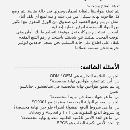
تعبئة المنتج وشحنه:
يتم تعبئة طواحيننا بالعناية لضمان وصولها في حالة مثالية. يتم وضع
كل طاحونة نهاية بشكل آمن في علبة واقية لمنع أي تلف أثناء
النقل.ثم يتم وضع القضية في صندوق من الورق المقوى مع الكثير
من المواد المسدسة لتوفير حماية إضافية.
للشحن، نستخدم شركات نقل موثوقة لتسليم طلبك بأمان وفي
الوقت المحدد. يمكنك تتبع شحنتك باستخدام رقم التتبع المقدم
للبقاء على اطلاع على حالة التسليم.نحن نسعى جاهدين لتوفير
تجربة شحن سلسة لعملائنا.
الأسئلة الشائعة:
الجواب: العلامة التجارية هي ODM / OEM.
س: أين يتم تصنيع طواحين نهاية مخصصة؟
ج: يتم تصنيع طواحين نهاية مخصصة في تشانغتشو ، جيانغسو ،
الصين.
س: ما هو شهادة مطاحن نهاية المخصصة؟
الجواب: مصانع النهاية المخصصة معتمدة مع ISO9001.
س: ما هي شروط الدفع المقبولة لشراء طواحين نهاية مخصصة؟
ج: شروط الدفع المقبولة هي T / T و Paypal و Alipay.
س: ما هو الحد الأدنى للكمية الطلبية لمصانع نهاية مخصصة؟
ج: الحد الأدنى لكمية الطلب هو 5PCS.