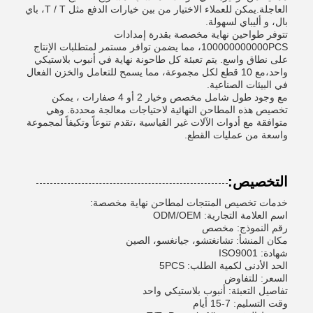
العاجلة.يمكن للعملاء الاختيار من بين خيارات الدفع مثل T / T، باي
بال، و أليباي لسهولة.
تتوفر طواحين نهاية مخصصة بقدرة إمدادات
100000000000PCS، مما يضمن توافر مستمر لمتطلبات الإنتاج
على نطاق واسع. يتم تعبئة كل طاحونة نهاية في أنبوب بلاستيكي
واحد،مع 10 قطع لكل مجموعة، مما يسمح للتعامل والخزن الفعال
في البيئات الصناعية.
مع وجود طول شامل مخصص وخيار 2 أو 4 صفارات ، يمكن
تخصيص هذه المطاحن النهائية لاحتياجات معالجة محددة. وهي
متوافقة مع أدوات الآلات غير القياسية ،تقدم تنوعاً وتكيفاً لمجموعة
واسعة من عمليات القطع.
التخصيص:
خدمات تخصيص المنتجات لمطاحن نهاية مخصصة:
اسم العلامة التجارية: ODM/OEM
رقم النموذج: مخصص
مكان المنشأ: تشانغتشو، جيانغسو، الصين
شهادة: ISO9001
الحد الأدنى لكمية الطلب: 5PCS
السعر: للتفاوض
تفاصيل التعبئة: أنبوب بلاستيكي واحد
وقت التسليم: 7-15 أيام