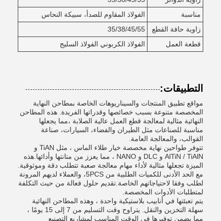
مناسبة
الفولاذ المقاوم للصدأ، سبيكة النحاس
زاوية حافة القطع
35/38/45/55
قطعة العمل
الفولاذ الكربوني الفولاذ السليج
التطبيقات:
مواقع تطبيق المنتجات والسيناريوهات الخاصة بمطاحن النهاية
المخصصة متنوعة بسبب خصائصها وقدراتها الفريدة. هذه المطاحن
النهائية مثالية لمعالجة قطع العمل عالية الصلابة ،مما يجعلها
مناسبة للصناعات مثل الطيران والفضاء، السيارات، صناعة
القوالب، والمعالجة العامة.
تتوفر طواحين نهاية مخصصة خيار طلاء الماس ، مثل TiAN و
AlTiN / TiAlN و DLC و NANO ، مما يعزز من متانتها وأدائها.هذه
الميزة تجعلها مثالية لأداء مهام معالجة صعبة تتطلب دقة وموثوقية.
مع الحد الأدنى للكميات الطلبية من 5PCS، والعملاء لديهم المرونة
لطلب وفقا لاحتياجاتهم الخاصة.تقديم حلول فعالة من حيث التكلفة
لمتطلبات الأدوات المخصصة.
يتم تعبئتها في أنابيب بلاستيكية واحدة ، وهذه المطاحن النهائية
سهلة التخزين والنقل. يتراوح وقت التسليم من 7 إلى 15 يومًا ،
مما يضمن توفيرها في الوقت المناسب لمشاريع التصنيع