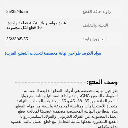
زاوية حافة القطع:
35/38/45/55
عبوة مواسير بلاستيكية قطعة واحدة،
التعبئة والتغليف:
10 قطع لكل مجموعة
الحلزون زاوية:
35/38/45/55
مواد الكربيد طواحين نهاية مخصصة لتحديات التصنيع الفريدة
وصف المنتج:
طواحين نهاية مخصصة هي أدوات القطع الدقيقة المصممة
لتطبيقات التصنيع CNC، وتقدم أداءا استثنائيا ومتانة. مع زوايا
القطع الحافة من 35، 38، 45 و 55 درجة،هذه المطاحن النهائية
متعددة الاستخدامات ومناسبة لمجموعة واسعة من مهام القطع.
هذه المطاحن النهائية المخصصة مصممة خصيصًا لمعالجة قطع
العمل المصنوعة من الفولاذ الكربوني والفولاذ السليمي.زوايا
القطع المتطورة تجعلها مثالية للتعامل مع قطع العمل عالية القسوة
بدقة وكفاءة.