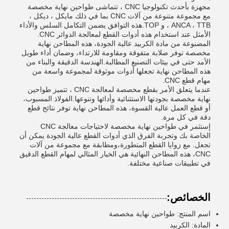
مجهزة بأحدث تكنولوجيا CNC ، تتماشى طواحين نهاية مخصصة
مع مجموعة متنوعة من آلات CNC بما في ذلك مايكل ، ديكل ،
ANCA ، TTB ، و TOP.هذه التوافق يضمن التكامل السلس والأداء
الأمثل عند استخدام هذه أدوات القطع لمعالجة الدوائر CNC.
المصنوعة من مادة الكربيد عالية الجودة، هذه المطاحن نهاية
مخصصة توفر صلابة متفوقة ومقاومة للارتداء، وضمان أداء طويل
الأمد حتى في بيئات التصنيع المطالبة.الهندسة الدقيقة والبناء من
هذه المطاحن نهاية تجعلها أدوات موثوقة لمجموعة واسعة من
مهام قطع CNC.
عندما يتعلق الأمر بقطع مخصصة لمعالجة CNC ، تتميز طواحين
نهاية مخصصة بجودتها الاستثنائية وأدائها وتنوعها.الفولاذ المسبوب،
أو قطع العمل عالية القسوة، هذه المطاحن نهاية توفر نتائج قطع
دقة في كل مرة.
إستثمر في طواحين نهاية مخصصة لاحتياجات معالجة CNC
الخاصة بك وتجربة الفرق الذي أدوات القطع عالية الجودة يمكن أن
تجعل. مع زوايا القطع المتطورة،ومطابقة مع مجموعة من آلات
CNC، هذه المطاحن النهائية هي الخيار المثالي لمهام القطع الدقيق
في تطبيقات صناعية مختلفة.
الخصائص:
اسم المنتج: طواحين نهاية مخصصة
المادة: الكربيد