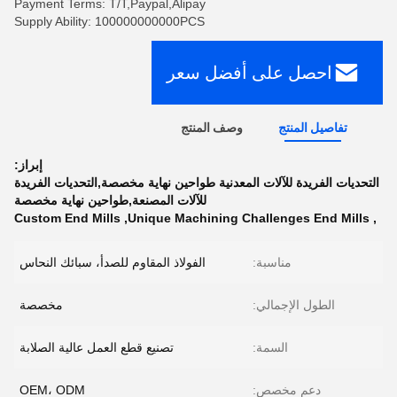
Payment Terms: T/T,Paypal,Alipay
Supply Ability: 100000000000PCS
احصل على أفضل سعر
تفاصيل المنتج
وصف المنتج
إبراز:
التحديات الفريدة للآلات المعدنية طواحين نهاية مخصصة,التحديات الفريدة
للآلات المصنعة,طواحين نهاية مخصصة
Custom End Mills
,
Unique Machining Challenges End Mills
,
مناسبة:
الفولاذ المقاوم للصدأ، سبائك النحاس
الطول الإجمالي:
مخصصة
السمة:
تصنيع قطع العمل عالية الصلابة
دعم مخصص:
OEM، ODM