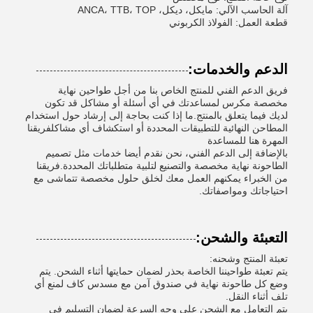
آلة الحاسب الآلي: مايكل، ديكل، ANCA، TTB، TOP
قطعة العمل: الفولاذ الكربوني
الدعم والخدمات:
فريق الدعم الفني للمنتج الخاص بنا من أجل طواحين نهاية
مخصصة مكرس لمساعدتك في أي أسئلة أو مشاكل قد تكون
لديك فيما يتعلق بالمنتج.ما إذا كنت بحاجة إلى إرشاد حول استخدام
المطاحن النهائية للتطبيقات المحددة أو استكشاف أي مشاكلفريقنا
المهرة هنا للمساعدة
بالإضافة إلى الدعم الفني، نحن نقدم أيضا خدمات مثل تصميم
الطاحونة نهاية مخصصة والتصنيع لتلبية متطلباتك المحددة.فريقنا
من الخبراء يمكنهم العمل معك لخلق حلول مخصصة تتماشى مع
احتياجاتك ومواصفاتك.
التعبئة والشحن:
تعبئة المنتج وشحنه:
يتم تعبئة طواحيننا الخاصة بحذر لضمان حمايتها أثناء الشحن. يتم
وضع كل طاحونة نهاية في صندوق آمن مع مسدس كاف لمنع أي
تلف أثناء النقل.
يتم التعامل مع الشحن على وجه السرعة لضمان التسليم في