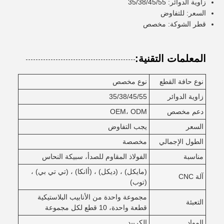
زاوية الدوائر: 35/38/45/55
السعر: للتفاوض
قطر الشوكة: مخصص
المعلمات التقنية:
نوع حافة القطع
نوع مخصص
زاوية الدوائر
35/38/45/55
دعم مخصص
OEM، ODM
السعر
يجب التفاوض
الطول الإجمالي
مخصصة
مناسبة
الفولاذ المقاوم للصدأ، سبيكة النحاس
(مايكل) ، (ديكل) ، (أانكا) ، (تي تي بي) ،
آلة CNC
(توب)
مجموعة واحدة من الأنابيب البلاستيكية
التعبئة
قطعة واحدة، 10 قطع لكل مجموعة
المواد
الكربيد