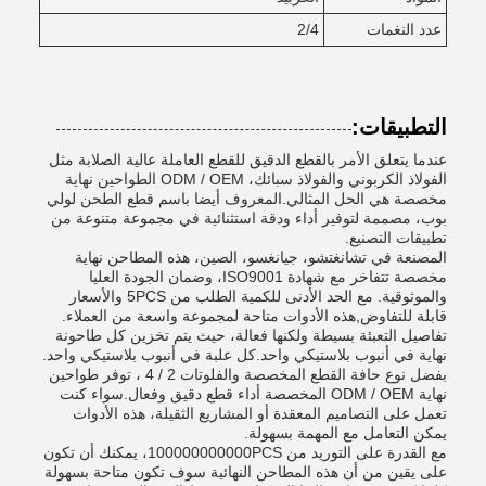
عدد النغمات
2/4
التطبيقات:
عندما يتعلق الأمر بالقطع الدقيق للقطع العاملة عالية الصلابة مثل
الفولاذ الكربوني والفولاذ سبائك، ODM / OEM الطواحين نهاية
مخصصة هي الحل المثالي.المعروف أيضا باسم قطع الطحن لولي
بوب، مصممة لتوفير أداء ودقة استثنائية في مجموعة متنوعة من
تطبيقات التصنيع.
المصنعة في تشانغتشو، جيانغسو، الصين، هذه المطاحن نهاية
مخصصة تتفاخر مع شهادة ISO9001، وضمان الجودة العليا
والموثوقية. مع الحد الأدنى للكمية الطلب من 5PCS والأسعار
قابلة للتفاوض,هذه الأدوات متاحة لمجموعة واسعة من العملاء.
تفاصيل التعبئة بسيطة ولكنها فعالة، حيث يتم تخزين كل طاحونة
نهاية في أنبوب بلاستيكي واحد.كل علبة في أنبوب بلاستيكي واحد.
بفضل نوع حافة القطع المخصصة والفلوتات 2 / 4 ، توفر طواحين
نهاية ODM / OEM المخصصة أداء قطع دقيق وفعال.سواء كنت
تعمل على التصاميم المعقدة أو المشاريع الثقيلة، هذه الأدوات
يمكن التعامل مع المهمة بسهولة.
مع القدرة على التوريد من 100000000000PCS، يمكنك أن تكون
على يقين من أن هذه المطاحن النهائية سوف تكون متاحة بسهولة