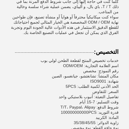
كلما كنت في حاجة إليها.إلى جانب شروط الدفع المرنة بما في
ذلك T / T، باي بال، و أليباي، يضمن عملية شراء سلسة وخالية
من المتاعب.
سواء كنت ميكانيكياً محترفاً أو هواياً أو منشأة تصنيع، فإن طواحين
نهاية ODM / OEM المخصصة هي الخيار المثالي لجميع احتياجاتك
للقطع الدقيق.الاستثمار في هذه الأدوات عالية الجودة اليوم وتجربة
الفرق الذي يمكن أن تجعل في عمليات التصنيع الخاصة بك.
التخصيص:
خدمات تخصيص المنتج لقطعة الطحن لولي بوب
اسم العلامة التجارية: ODM/OEM
رقم النموذج: مخصص
مكان المنشأ: تشانغتشو، جيانغسو، الصين
شهادة: ISO9001
الحد الأدنى لكمية الطلب: 5PCS
السعر: للتفاوض
تفاصيل التعبئة: أنبوب بلاستيكي واحد
وقت التسليم: 7-15 أيام
شروط الدفع: T/T، Paypal، Alipay
قدرة التوريد: 100000000000PCS
المادة: الكربيد
زاوية الدوائر: 35/38/45/55
نوع حافة القطع: نوع مخصص