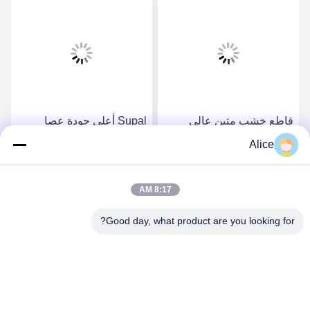
قاطع خشب متين عالي
Supal أعلى جودة عصا
الدقة من سوبال - مطحنة
الكربيد المقاومة - عالية
Alice
نهاية ضغط مركبة من قضيب
الدقة الخشب المركب
كربيد عالي الجودة
الضغط نهاية طحن أداة
احصل على أفضل سعر
احصل على أفضل سعر
8:17 AM
Good day, what product are you looking for?
Supal (Changzhou) Precision Tools Co.,Ltd