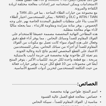
الاستخدامات ويمكن استخدامه عبر إعدادات معالجة مختلفة لزيادة
الكفاءة والمرونة.
مع مجموعة من خيارات الطلاء المتاحة ، بما في ذلك TiAN و
AlTiN / TiAlN و DLC و NANO ، يمكن للمستخدمين اختيار الطلاء
الأنسب بناءً على متطلبات التطبيق المحددة الخاصة بهم.,على وجه
الخصوص ، يوفر متانة متزايدة ومقاومة للارتداء ، مما يجعله مثاليًا
لأداء مهام معالجة متطلبة.
هذه المطاحن النهائية المخصصة مصممة خصيصًا للاستخدام على
الفولاذ المقاوم للصدأ وسبائك النحاس ، مما يوفر أداء قطع دقيق
وفعال على هذه المواد.سواء كانت تعمل مع مكونات من الفولاذ
المقاوم للصدأ أو أجزاء من سبائك النحاس، يمكن للمستخدمين
الاعتماد على القطع المخصص لتقديم نتائج ثابتة وعالية الجودة.
يتم تعبئة كل طاحونة نهاية مخصصة في حزمة أنابيب بلاستيكية
مريحة ، مع قطعة واحدة لكل حزمة. للكميات الأكبر ، يتوفر المنتج
أيضًا في مجموعات من 10 قطع لكل حزمة ،توفير خيارات فعالة
من حيث التكلفة للمستخدمين لتخزين أدوات التصنيع الأساسية.
الخصائص:
اسم المنتج: طواحين نهاية مخصصة
خصائص: معالجة قطع العمل عالية القسوة
مناسبة ل: الفولاذ المقاوم للصدأ ، سبيكة النحاس