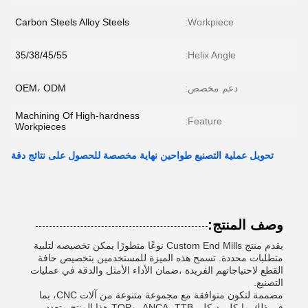
Carbon Steels Alloy Steels
Workpiece:
35/38/45/55
Helix Angle:
دعم مخصص:
OEM، ODM
Machining Of High-hardness
Feature:
Workpieces
تحويل عملية التصنيع طواحين نهاية مخصصة للحصول على نتائج دقة
وصف المنتج:
يقدم منتج Custom End Mills نوعًا متطورًا يمكن تخصيصه لتلبية
متطلبات محددة. تسمح هذه الميزة للمستخدمين بتخصيص حافة
القطع لاحتياجاتهم الفريدة ،ضمان الأداء الأمثل والدقة في عمليات
التصنيع.
مصممة لتكون متوافقة مع مجموعة متنوعة من آلات CNC، بما
في ذلك مايكل، ديكل، ANCA، TTB، وTOP،هذا المنتج متعدد