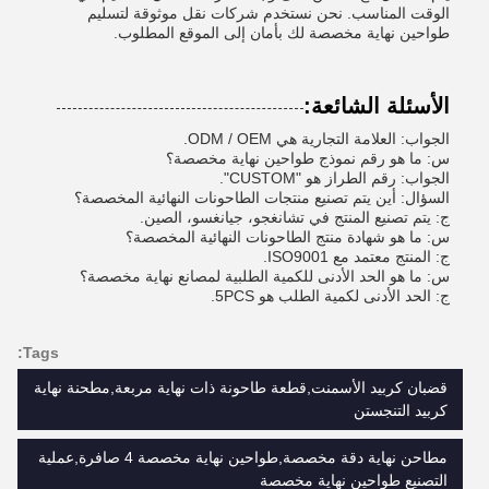
الوقت المناسب. نحن نستخدم شركات نقل موثوقة لتسليم
طواحين نهاية مخصصة لك بأمان إلى الموقع المطلوب.
الأسئلة الشائعة:
الجواب: العلامة التجارية هي ODM / OEM.
س: ما هو رقم نموذج طواحين نهاية مخصصة؟
الجواب: رقم الطراز هو "CUSTOM".
السؤال: أين يتم تصنيع منتجات الطاحونات النهائية المخصصة؟
ج: يتم تصنيع المنتج في تشانغجو، جيانغسو، الصين.
س: ما هو شهادة منتج الطاحونات النهائية المخصصة؟
ج: المنتج معتمد مع ISO9001.
س: ما هو الحد الأدنى للكمية الطلبية لمصانع نهاية مخصصة؟
ج: الحد الأدنى لكمية الطلب هو 5PCS.
Tags:
قضبان كربيد الأسمنت,قطعة طاحونة ذات نهاية مربعة,مطحنة نهاية
كربيد التنجستن
مطاحن نهاية دقة مخصصة,طواحين نهاية مخصصة 4 صافرة,عملية
التصنيع طواحين نهاية مخصصة