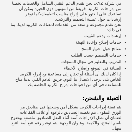
في شركة XYZ، نحن نقدم الدعم التقني الشامل والخدمات لخطنا
من إدراجات الكربيد. فريقنا من المهنيين ذوي الخبرة يمكن أن
تساعدك على العثور على إدراج مناسب لتطبيقك،كما توفر
إرشادات حول عملية التصميم والتركيب.
نحن نقدم مجموعة واسعة من الخدمات لمضافات الكربيد لدينا، بما
في ذلك:
إرشادات ودعم التثبيت
خدمات إصلاح وإعادة التهيئة
نصائح حول اختيار المنتج
خدمات التصميم حسب الطلب
التدريب والتعليم في مجال المنتجات
الصيانة في الموقع وإصلاح الأخطاء
إذا كان لديك أي أسئلة أو تحتاج إلى مساعدة مع إدراج الكربيد
الخاص بك، يرجى الاتصال بنا اليوم. فريق الدعم الفني لدينا متاح
للمساعدة في أي من احتياجات إدراج الكربيد الخاصة بك.
التعبئة والشحن:
يتم تعبئة إدراجات الكربيد بشكل آمن وشحنها في صناديق من
الورق المقوى. يتم تغطية الصناديق بالرغوة أو غلاف الفقاعات
لضمان أن تظل الإدراجات آمنة أثناء النقل.الصناديق ملصقة بوضوح
باسم المنتج، والكمية، وعنوان الوجهة. يتم توفير رقم تتبع أيضا لتتبع
سهل.