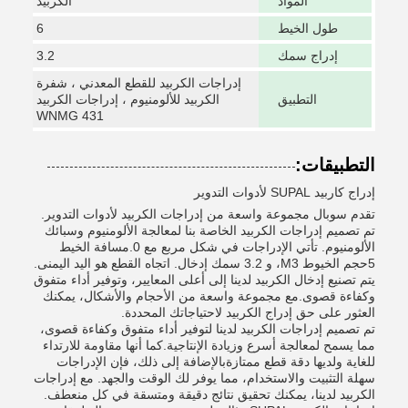
المواد
الكربيد
طول الخيط
6
إدراج سمك
3.2
إدراجات الكربيد للقطع المعدني ، شفرة
التطبيق
الكربيد للألومنيوم ، إدراجات الكربيد
WNMG 431
التطبيقات:
إدراج كاربيد SUPAL لأدوات التدوير
تقدم سوبال مجموعة واسعة من إدراجات الكربيد لأدوات التدوير.
تم تصميم إدراجات الكربيد الخاصة بنا لمعالجة الألومنيوم وسبائك
الألومنيوم. تأتي الإدراجات في شكل مربع مع 0.مسافة الخيط
5حجم الخيوط M3، و 3.2 سمك إدخال. اتجاه القطع هو اليد اليمنى.
يتم تصنيع إدخال الكربيد لدينا إلى أعلى المعايير، وتوفير أداء متفوق
وكفاءة قصوى.مع مجموعة واسعة من الأحجام والأشكال، يمكنك
العثور على حق إدراج الكربيد لاحتياجاتك المحددة.
تم تصميم إدراجات الكربيد لدينا لتوفير أداء متفوق وكفاءة قصوى،
مما يسمح لمعالجة أسرع وزيادة الإنتاجية.كما أنها مقاومة للارتداء
للغاية ولديها دقة قطع ممتازةبالإضافة إلى ذلك، فإن الإدراجات
سهلة التثبيت والاستخدام، مما يوفر لك الوقت والجهد. مع إدراجات
الكربيد لدينا، يمكنك تحقيق نتائج دقيقة ومتسقة في كل منعطف.