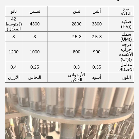
نوع
ألتين
تيلن
تيسين
نانو
الطلاء
42
صلابة
3300
2800
4300
((متوسط
((HV)
المعدل)
سمك
3
3
2.5-3
2.5-3
((UM)
درجة
حرارة
1200
1000
800
900
الأكسدة
(((°C)
معامل
0.4
0.25
0.3
0.35
الاحتكاك
الأرجواني
اللون
أسود
النحاس
الأزرق
الداكن