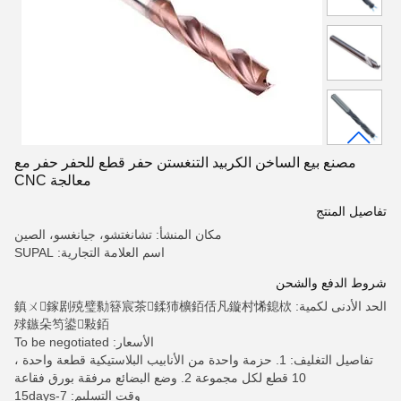
مصنع بيع الساخن الكربيد التنغستن حفر قطع للحفر حفر مع
معالجة CNC
تفاصيل المنتج
مكان المنشأ: تشانغتشو، جيانغسو، الصين
اسم العلامة التجارية: SUPAL
شروط الدفع والشحن
الحد الأدنى لكمية: 鎮ㄨ鎵剧殑璧勬簮宸茶鍒犻櫎銆佸凡鏇村悕鎴栨
殏鏃朵笉鍙敤銆
الأسعار: To be negotiated
تفاصيل التغليف: 1. حزمة واحدة من الأنابيب البلاستيكية قطعة واحدة ،
10 قطع لكل مجموعة 2. وضع البضائع مرفقة بورق فقاعة
وقت التسليم: 7-15days