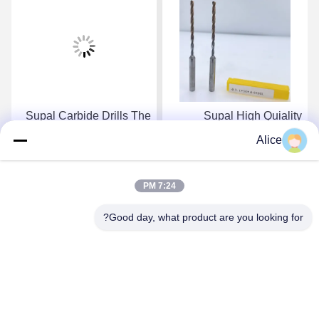
Supal Carbide Drills The
Supal High Quiality
Ultimate Solution For
Innovative Carbide Drills
Alice
High-Performance Drilling
For Superior Drilling
Needs Inner-Coolant
Results In Various
احصل على أفضل سعر
احصل على أفضل سعر
Drilling Tools
Industries
7:24 PM
Good day, what product are you looking for?
Supal (Changzhou) Precision Tools Co.,Ltd
suzy@supaltools.com