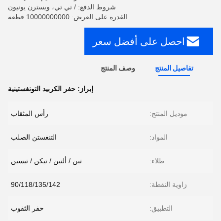
شروط الدفع: / تي تي، ويسترن يونيون
القدرة على العرض: 10000000000 قطعة
احصل على أفضل سعر
تفاصيل المنتج
وصف المنتج
إبراز:
حفر الكربيد التونغستينية
موديل المنتج:
رأس المثقاب
المواد:
التنغستن الصلب
طلاء:
تين / ألتين / تيكن / تيسين
زاوية النقطة:
90/118/135/142
التطبيق:
حفر الثقوب