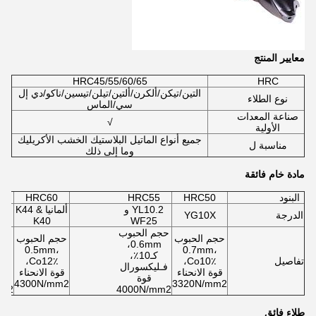
معايير المنتج
HRC45/55/60/65
HRC
التين/تيكن/ألكرن/ألتين/تيلن/تيسين/ناكو/دي إل
نوع الطلاء
سي/الماس
صناعة المعدات
√
الأولية
جميع أنواع الماتيل البلاستيك الخشب الأكريليك
مناسبة ل
وما إلى ذلك
مادة خام فائقة
البنود
HRC50
HRC55
HRC60
5
YL10.2 و
ألمانيا K44 &
س
الدرجة
YG10X
K40
WF25
حجم الحبوب
حجم
حجم الحبوب
حجم الحبوب
m
0.6mm،
0.5mm،
0.7mm،
كـ10٪،
تفاصيل
Co10٪،
Co12٪،
فـليكسورال
فـل
قوة الانحناء
قوة الانحناء
قوة
4300N/mm2
3320N/mm2
mm2
4000N/mm2
طلاء فائق