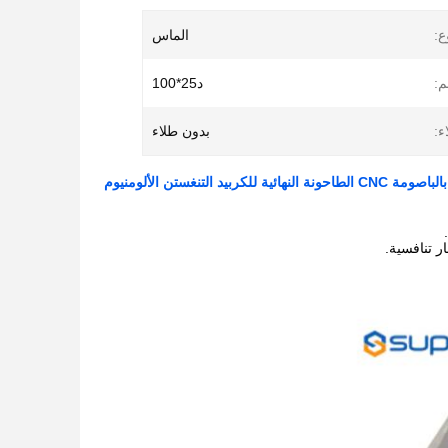
ع:
الماس
م:
د25*100
ء:
بدون طلاء
بيد التنغستن الألومنيوم