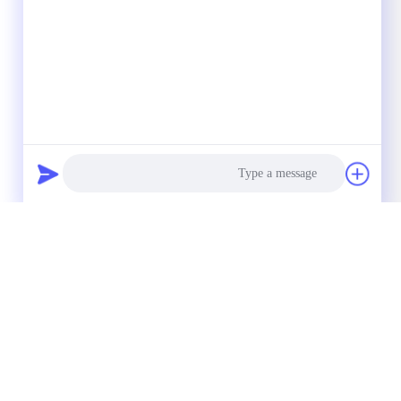
Photo
قاطع خشب متين عالي الدقة من سوبال - مطحنة نهاية
Video Call
ضغط مركبة من قضيب كربيد عالي الجودة
Audio Call
احصل على أفضل سعر