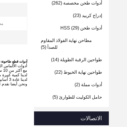
أدوات طحن مخصصة
(262)
إدراج كربيد
(23)
مخ
أدوات طحن HSS
(29)
ا
مطاحن نهاية الفولاذ المقاوم
للصدأ
(5)
طواحين الرقبة الطويلة
(14)
أدوات قطع طاحونة نهاية الماسية ذا
أدوات الألماس ال
مع أكثر من 10 سنوات من الخبرة في الصناعة، يمكننا توفير أعلى مستويات الجودة الأدوات بأسعار تنافسية.
طواحين نهاية الخيوط
(22)
لدينا كمية كبيرة
لدينا عادة 3 أسابيع للتسليم في معظم الأعمال، ولكن إذا كانت الأداة تحتاج إلى طلاء، فهي أطول.
ونحن أيضا نقدم ا
أدوات مملة
(2)
حامل الكوليت للطوارئ
(5)
الاتصالات