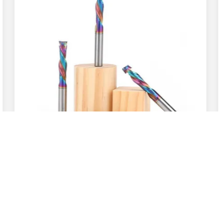
Supal أعلى جودة عصا الكربيد المقاومة - عالية الدقة
الخشب المركب الضغط نهاية طحن أداة
احصل على أفضل سعر