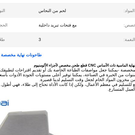
المواد:
لحم من النحاس
النو
صص:
مع فتحات تبريد داخلية
الحج
لنغمة:
3
طلا
طاحونات نهاية مخصصة بالباصومة CNC الطاحونة النهائية للكر
ت الأساس CNC قطع طحن مخصص لأجزاء الألومنيوم
مخصصة -يمكننا جعل مواصفات الطباعة الخاصة بك أو تقديم اقتراحات لتطبيقك.
 من مخزون المواد الخام لجعل وقت التسليم لدينا قصيرة.
لعمل المتسارع.