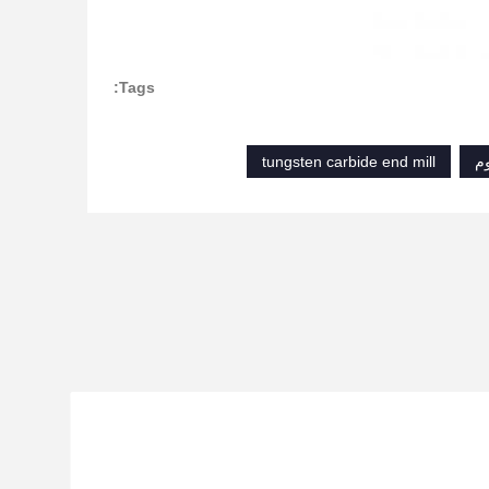
Tags:
tungsten carbide end mill