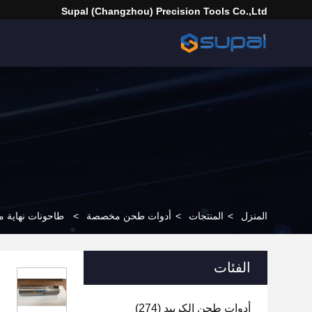
Supal (Changzhou) Precision Tools Co.,Ltd
المنزل
>
المنتجات
>
أدوات طحن مخصصة
>
طاحونات نهاية مخصصة بالباصومة CNC الط
الفئات
أدوات طحن الكربيد
(274)