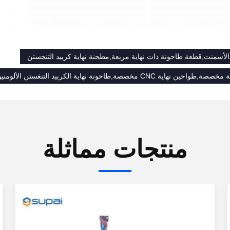
الأسمنت,قطعة طاحونة ذات نهاية مربعة,مطحنة نهاية كربيد التنجستن
اية CNC مخصصة,طاحونة نهاية الكربيد التنغستن الألومنيوم
منتجات مماثلة