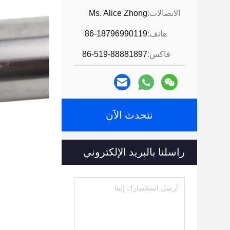
الاتصالات:
Ms. Alice Zhong
هاتف:
86-18796990119
فاكس:
86-519-88881897
نتحدث الآن
راسلنا بالبريد الإلكتروني