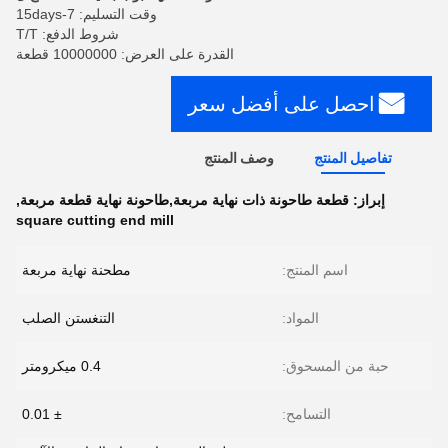
وقت التسليم: 7-15days
شروط الدفع: T/T
القدرة على العرض: 10000000 قطعة
احصل على أفضل سعر
تفاصيل المنتج
وصف المنتج
إبراز:
قطعة طاحونة ذات نهاية مربعة,طاحونة نهاية قطعة مربعة
,
square cutting end mill
اسم المنتج:
مطحنة نهاية مربعة
المواد:
التنغستن الصلب
حبة من المسحوق:
0.4 ميكرومتر
التسامح:
± 0.01