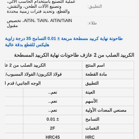
عملية التصنيع باستخدام الحاسب الآلي،
التطبيق:
وتصنيع الآلات الطحن، والنقش،
والقطع، وتحديد فترات زمنية محددة
AlTiN، TiAIN، AlTiN/TiAlN، تخصيص
طلاء:
مقبول
طاحونة نهاية كربيد مسطحة مربعة ± 0.01 التسامح 35 درجة زاوية
هليكس للقطع بدقة عالية
الكربيد الصلب من 2 عازف طاحونات نهاية الكربيد المسطحة
اسم المنتج
الكربيد الصلب من 2 عازف طاحونات نهاية الكربيد المسطحة
مادة القطعة
فولاذ الكربون/ الفولاذ المسبوب/ ا
التطبيق
الوجه الجانبي/ قدم ال
العينة
نعم..
الأسهم
نعم..
مصنعي المعدات الأولية
نعم..
التسامح
± 0.01
النغمات
2F
HRC45
HRC