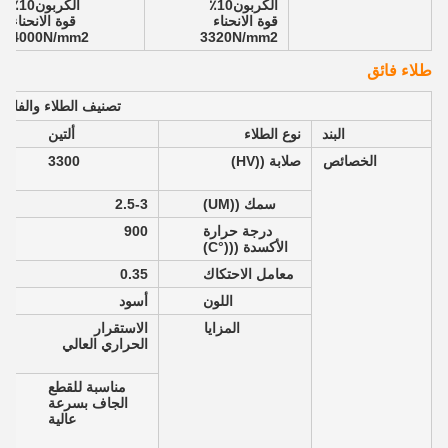
الكربون10٪
الكربون10٪
قوة الانحناء
قوة الانحناء
4000N/mm2
3320N/mm2
طلاء فائق
تصنيف الطلاء والفائدة
البند
نوع الطلاء
ألتين
الخصائص
صلابة ((HV)
3300
سمك ((UM)
2.5-3
درجة حرارة
900
الأكسدة (((°C)
معامل الاحتكاك
0.35
اللون
أسود
المزايا
الاستقرار
الحراري العالي
مناسبة للقطع
الجاف بسرعة
عالية