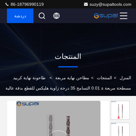
86-18796990119
suzy@supaltools.com
دردشة
المنتجات
المنزل
>
المنتجات
>
مطاحن نهاية مربعة
>
طاحونة نهاية كربيد
مسطحة مربعة ± 0.01 التسامح 35 درجة زاوية هليكس للقطع بدقة عالية