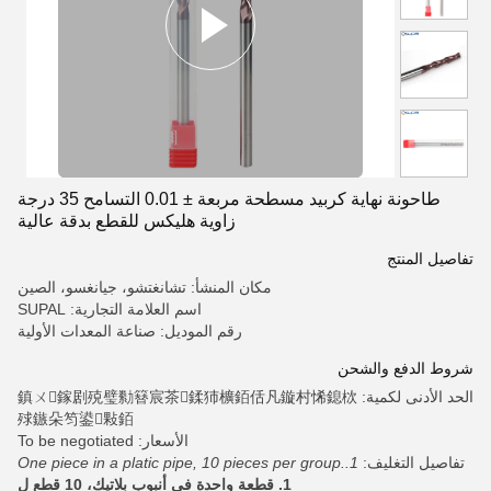
طاحونة نهاية كربيد مسطحة مربعة ± 0.01 التسامح 35 درجة
زاوية هليكس للقطع بدقة عالية
تفاصيل المنتج
مكان المنشأ: تشانغتشو، جيانغسو، الصين
اسم العلامة التجارية: SUPAL
رقم الموديل: صناعة المعدات الأولية
شروط الدفع والشحن
الحد الأدنى لكمية: 鎮ㄨ鎵剧殑璧勬簮宸茶鍒犻櫎銆佸凡鏇村悕鎴栨
殏鏃朵笉鍙敤銆
الأسعار: To be negotiated
تفاصيل التغليف:
1.One piece in a platic pipe, 10 pieces per group.
1. قطعة واحدة في أنبوب بلاتيك، 10 قطع ل