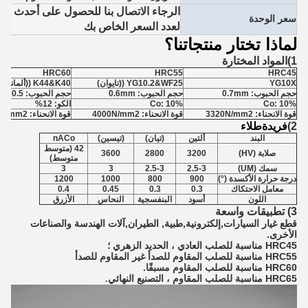
الرجاء الاتصال بنا للحصول على أحدث ال
سعر الوحدة
لعدد السعر الخاص بك
لماذا تختار منتجاتنا؟
1)
المواد المختارة
HRC60
HRC55
HRC45
YG10X
YG10.2&WF25 ((تايوان)
K44&K40 ((ألمانيا)
حجم الحبوب: 0.7mm
حجم الحبوب: 0.6mm
حجم الحبوب: 0.5 مليون
Co: 10%
Co: 10%
الكو: 12%
قوة الانحناء: 3320N/mm2
قوة الانحناء: 4000N/mm2
قوة الانحناء: 4300N/mm2
2)
فريدة
طلاء
البند
ألتين
(تيان)
(تيسين)
nACo
42 (متوسط
صلابة (HV)
3200
2800
3600
متوسط)
سمك (UM)
2.5-3
2.5-3
3
3
درجة حرارة الأكسدة (°)
900
800
1000
1200
معامل الاحتكاك
0.3
0.3
0.45
0.4
اللون
أسود
البنفسجية
النحاس
الأزرق
3)
تطبيقات واسعة
قطع غيار السيارات
,
إلكترونية
,
طبية
,
الطيران
,
آلات الهندسة والصناعات
الأخرى.
HRC45 مناسبة للصلب العادي ، الحديد الزهري ؛
HRC55 مناسبة للصلب المقاوم للصدأ غير المقاوم للصدأ
HRC60 مناسبة للصلب المقاوم مسبقًا.
HRC65 مناسبة للصلب المقاوم ، التصنيع النهائي
.