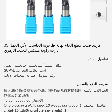
كربيد صلب قطع الخام نهاية طاحونة الحاسب الآلي العمل 35
درجة زاوية هليكس للحديد الزهري
تفاصيل المنتج
مكان المنشأ: تشانغتشو، جيانغسو، الصين
اسم العلامة التجارية: SUPAL
رقم الموديل: صناعة المعدات الأولية
شروط الدفع والشحن
الحد الأدنى لكمية: 鎮ㄨ鎵剧殑璧勬簮宸茶鍒犻櫎銆佸凡鏇村悕鎴栨
殏鏃朵笉鍙敤銆
الأسعار: To be negotiated
تفاصيل التغليف:
1.One piece in a platic pipe, 10 pieces per group.
1. قطعة واحدة في أنبوب بلاتيك، 10 قطع ل