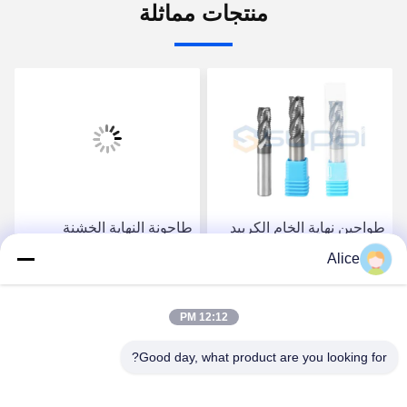
منتجات مماثلة
طواحين نهاية الخام الكربيد
طاحونة النهاية الخشنة
عالية الأداء لنظام معالجة
للشوكة 12 ملم مع طلاء
Alice
CNC 6mm 8mm 10mm
TiAlN و 4 حواف قطع
Super Coating
احصل على أفضل سعر
احصل على أفضل سعر
12:12 PM
Good day, what product are you looking for?