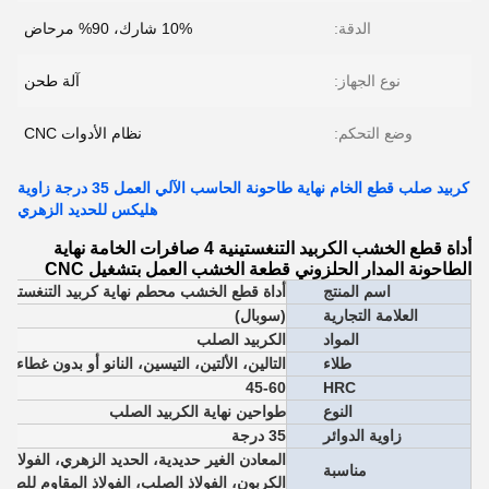
الدقة:
10% شارك، 90% مرحاض
نوع الجهاز:
آلة طحن
وضع التحكم:
نظام الأدوات CNC
كربيد صلب قطع الخام نهاية طاحونة الحاسب الآلي العمل 35 درجة زاوية
هليكس للحديد الزهري
أداة قطع الخشب الكربيد التنغستينية 4 صافرات الخامة نهاية
الطاحونة المدار الحلزوني قطعة الخشب العمل بتشغيل CNC
اسم المنتج
أداة قطع الخشب محطم نهاية كربيد التنغستن ا
العلامة التجارية
(سوبال)
المواد
الكربيد الصلب
طلاء
التالين، الألتين، التيسين، النانو أو بدون غطاء
45-60
HRC
النوع
طواحين نهاية الكربيد الصلب
زاوية الدوائر
35 درجة
المعادن الغير حديدية، الحديد الزهري، الفولاذ ا
مناسبة
الكربون، الفولاذ الصلب، الفولاذ المقاوم للصدأ