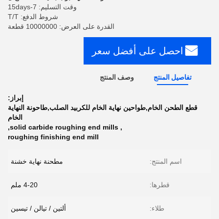
وقت التسليم: 7-15days
شروط الدفع: T/T
القدرة على العرض: 10000000 قطعة
احصل على أفضل سعر
تفاصيل المنتج
وصف المنتج
إبراز:
قطع الطحن الخام,طواحين نهاية الخام للكربيد الصلب,طاحونة النهاية
الخام
,
solid carbide roughing end mills
,
roughing finishing end mill
اسم المنتج:
مطحنة نهاية خشنة
قطرها:
4-20 ملم
طلاء:
ألتين / تيالن / تيسين