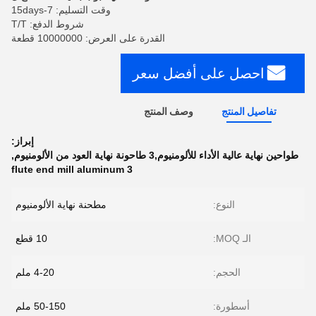
وقت التسليم: 7-15days
شروط الدفع: T/T
القدرة على العرض: 10000000 قطعة
احصل على أفضل سعر
تفاصيل المنتج
وصف المنتج
إبراز:
طواحين نهاية عالية الأداء للألومنيوم,3 طاحونة نهاية العود من الألومنيوم
,
3 flute end mill aluminum
النوع:
مطحنة نهاية الألومنيوم
الـ MOQ:
10 قطع
الحجم:
4-20 ملم
أسطورة:
50-150 ملم