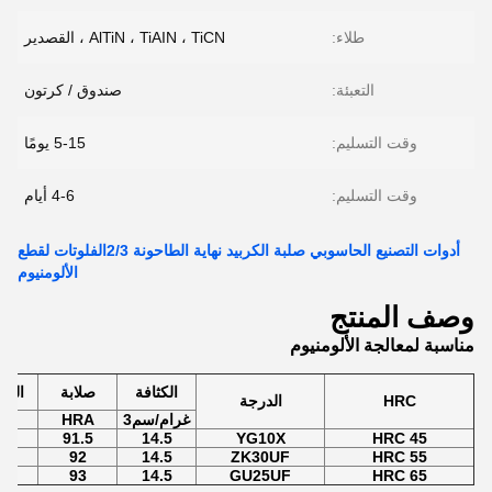
طلاء:
AlTiN ، TiAIN ، TiCN ، القصدير
التعبئة:
صندوق / كرتون
وقت التسليم:
5-15 يومًا
وقت التسليم:
4-6 أيام
أدوات التصنيع الحاسوبي صلبة الكربيد نهاية الطاحونة 2/3الفلوتات لقطع
الألومنيوم
وصف المنتج
مناسبة لمعالجة الألومنيوم
الكثافة
صلابة
المح
HRC
الدرجة
غرام/سم3
HRA
%
0
91.5
14.5
YG10X
45 HRC
0
92
14.5
ZK30UF
55 HRC
2
93
14.5
GU25UF
65 HRC