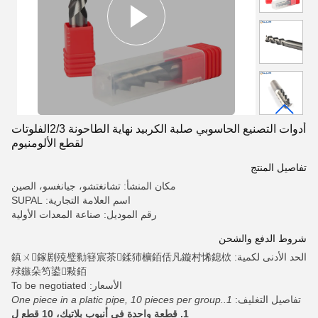
أدوات التصنيع الحاسوبي صلبة الكربيد نهاية الطاحونة 2/3الفلوتات
لقطع الألومنيوم
تفاصيل المنتج
مكان المنشأ: تشانغتشو، جيانغسو، الصين
اسم العلامة التجارية: SUPAL
رقم الموديل: صناعة المعدات الأولية
شروط الدفع والشحن
الحد الأدنى لكمية: 鎮ㄨ鎵剧殑璧勬簮宸茶鍒犻櫎銆佸凡鏇村悕鎴栨
殏鏃朵笉鍙敤銆
الأسعار: To be negotiated
تفاصيل التغليف:
1.One piece in a platic pipe, 10 pieces per group.
1. قطعة واحدة في أنبوب بلاتيك، 10 قطع ل