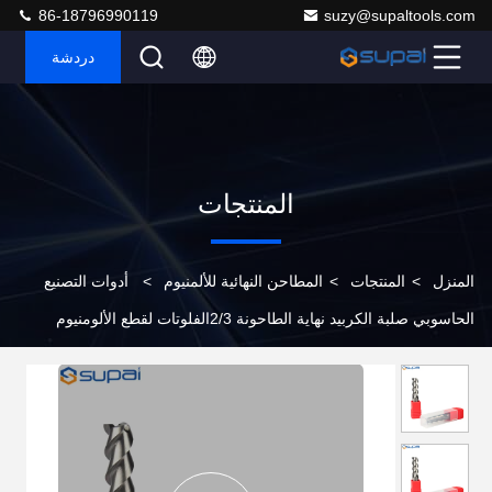
86-18796990119
suzy@supaltools.com
دردشة
المنتجات
المنزل
>
المنتجات
>
المطاحن النهائية للألمنيوم
>
أدوات التصنيع
الحاسوبي صلبة الكربيد نهاية الطاحونة 2/3الفلوتات لقطع الألومنيوم