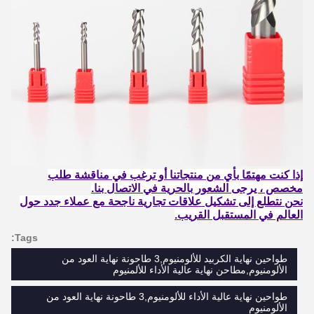
إذا كنت مهتمًا بأي من منتجاتنا أو ترغب في مناقشة طلب
مخصص ، يرجى الشعور بالحرية في الاتصال بنا.
نحن نتطلع إلى تشكيل علاقات تجارية ناجحة مع عملاء جدد حول
العالم في المستقبل القريب.
Tags:
طواحين نهاية الكربيد للألومنيوم,3 طاحونة نهاية العود من
الألومنيوم,مطاحن نهاية عالية الأداء للألمنيوم
طواحين نهاية عالية الأداء للألومنيوم,3 طاحونة نهاية العود من
الألومنيوم