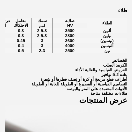
طلاء
صلابة
سمك
معامل
درجة 
الطلاء
الاحتكاك
الأك
HV
امم
ألتين
3500
2.5-3
0.3
00
تيلين
2800
2.5-3
0.3
00
(تيسين)
3600
3
0.45
00
ألتيسين
4000
3
0.4
00
تين
2500
2-3
0.5
00
الخصائص
الكربيد الصلب
العروض القياسية والعالية الأداء
عادة 2-5 نوافير
أطراف قطع مربعة أو كرة أو نصف قطرها أو شفرة
التصاميم القياسية أو القصيرة أو الطويلة للغاية أو الطويلة
الأدوات المعتمدة على المتر والبوصة
طلاءات مختلفة متاحة
عرض المنتجات