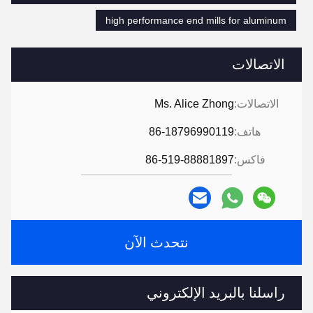
high performance end mills for aluminum
الاتصالات
الاتصالات:
Ms. Alice Zhong
هاتف:
86-18796990119
فاكس:
86-519-88881897
نتحدث الآن
راسلنا بالبريد الإلكتروني