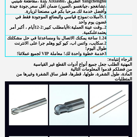
Yangchenghu الطريق ،Xixiashu بلدة ،مقاطعة شينبي
،تشانغجو ،جيانغسو ،الصين) ضمان أقل سعر
,
جودة جيدة
وأفضل خدمة لك.
مرحبا بكم في مصنعنا لزيارة.
1.S
أمبلات:
نموذج قياسي و
البضائع الموجودة
فقط في
غضون يوم واحد
2..
وقت عينة العملية:
6
أيام
طلب كبير
:
2-12
أيام
، أكبر أمر
يعتمد
على
كمية.
1.24 ساعة يمكنك الاتصال بنا ومساعدتنا في حل مشكلتك
2.سكايب، واتس اب، كيو كيو وهلم جرا على الانترنت
طوال اليوم!
3خدمة خطوة واحدة لك! معاملة VIP لجميع عملائنا!
الرجاء إنتباه
n:
المهنية الطلب جعل جميع أنواع أدوات القطع غير القياسية
من فضلكم قدموا المعلومات التالية
المادة، طول الشفرة، طولها، قطرها، قطر ساق الشفرة وغيرها من
المتطلبات