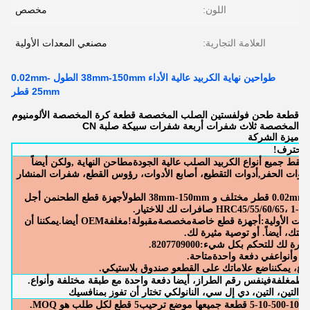
اللون:
مخصص
العلامة التجارية:
مصنعي المعدات الأولية
طواحين نهاية الكربيد عالية الأداء 38mm-150mm الطول 0.02mm-
25mm قطر
قطعة طحن فولفستين الصلب المخصصة قطعة كرة المخصصة الألومنيوم
المخصصة ثلاث شفرات أربعة شفرات سبيكة صلبة CN
ميزة الشركة
نع محترف!
مطاحن النهاية
,
ولكن أيضاً
أدوات الحفر
,
أدوات التقطيع، أصابع الأدوات، رؤوس القطع، شفرات المنشار
أجهزة قطع الطحن
من أجل
ن
HRC45/55/60/65، 1-6 صافرات لك للاختيار.
دات الأولية
:
أجهزة قطع خاصة
مخصصة
مقبولة!
مغلفة
OEM أيضا.يمكننا أن
متك
، أيضاً. أو توصية مثيرة لك.
شارة لك للتحكم بكل شيء:
8207709000.
م و
أنواع
في دفعة واحدة
متاحة.
ضع علاماتك على القطع
و صندوق بلاستيكي.
ليط
مغلفة
في
نفس رقم الطراز
، أيضا دفعة واحدة مع طبقة مختلفة وأنواع.
لكي تختار أن تفوز بمنافسيك
5- قطعة جميعها موضع ترحيب
5 قطع لكل طلب هو MOQ.