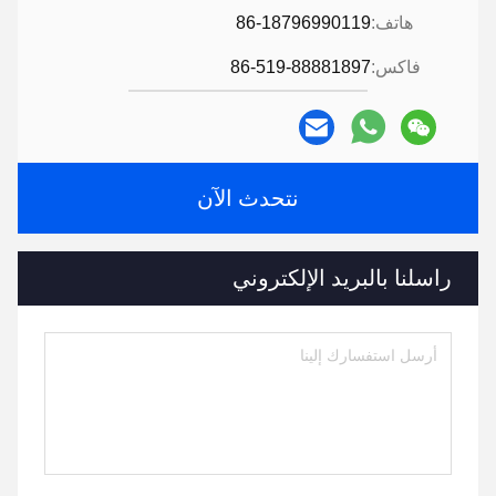
هاتف:
86-18796990119
فاكس:
86-519-88881897
نتحدث الآن
راسلنا بالبريد الإلكتروني