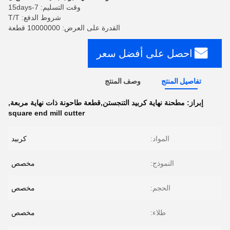
وقت التسليم: 7-15days
شروط الدفع: T/T
القدرة على العرض: 10000000 قطعة
احصل على أفضل سعر
تفاصيل المنتج
وصف المنتج
إبراز:
مطحنة نهاية كربيد التنجستن,قطعة طاحونة ذات نهاية مربعة
,
square end mill cutter
المواد:
كربيد
النموذج:
مخصص
الحجم:
مخصص
طلاء:
مخصص