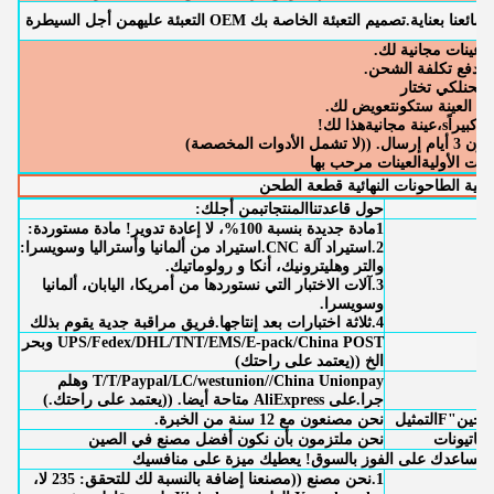
بضائعنا بعناية.
تصميم التعبئة الخاصة بك OEM التعبئة عليه
من أجل السيطرة
عينات مجانية لك
.
 دفع تكلفة الشحن.
شحن
لكي تختار
م العينة ستكون
تعويض لك.
 كبيراً
s،
عينة مجانية
هذا لك!
 تشمل الأدوات المخصصة)
دات الأولية
العينات مرحب بها
حول قاعدتنا
المنتجات
ب
من أجلك:
1مادة جديدة بنسبة 100%، لا إعادة تدوير! مادة مستوردة:
2.استيراد آلة CNC.استيراد من ألمانيا وأستراليا وسويسرا:
والتر وهليترونيك، أنكا و رولوماتيك.
3.آلات الاختبار التي نستوردها من أمريكا، اليابان، ألمانيا
وسويسرا.
4.ثلاثة اختبارات بعد إنتاجها.فريق مراقبة جدية يقوم بذلك
UPS/Fedex/DHL/TNT/EMS/E-pack/China POST وبحر
د
الخ ((يعتمد على راحتك)
T/T/Paypal/LC/westunion//China Unionpay وهلم
جرا.على AliExpress متاحة أيضا. ((يعتمد على راحتك.)
لطحين"
F
التمثيل
نحن مصنعون مع 12 سنة من الخبرة.
لكاتيونات
نحن ملتزمون بأن نكون أفضل مصنع في الصين
ل، يساعدك على الفوز بالسوق! يعطيك ميزة على منافسيك
1.
نحن مصنع ((مصنعنا إضافة بالنسبة لك للتحقق: 235 لا،