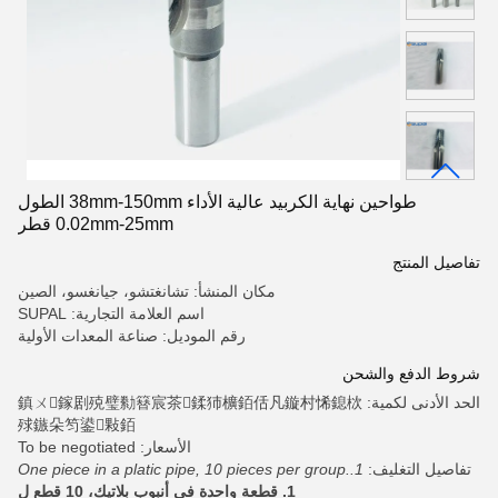
طواحين نهاية الكربيد عالية الأداء 38mm-150mm الطول
0.02mm-25mm قطر
تفاصيل المنتج
مكان المنشأ: تشانغتشو، جيانغسو، الصين
اسم العلامة التجارية: SUPAL
رقم الموديل: صناعة المعدات الأولية
شروط الدفع والشحن
الحد الأدنى لكمية: 鎮ㄨ鎵剧殑璧勬簮宸茶鍒犻櫎銆佸凡鏇村悕鎴栨
殏鏃朵笉鍙敤銆
الأسعار: To be negotiated
تفاصيل التغليف:
1.One piece in a platic pipe, 10 pieces per group.
1. قطعة واحدة في أنبوب بلاتيك، 10 قطع ل