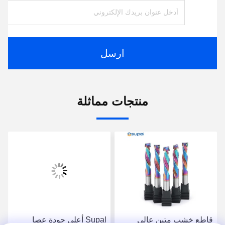
ارسل
منتجات مماثلة
قاطع خشب متين عالي
Supal أعلى جودة عصا