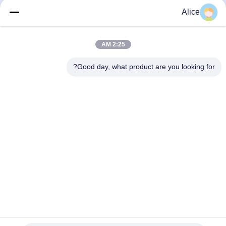
الدقة من سوبال - مطحنة
الكربيد المقاومة - عالية
Alice
نهاية ضغط مركبة من قضيب
الدقة الخشب المركب
كربيد عالي الجودة
الضغط نهاية طحن أداة
احصل على أفضل سعر
احصل على أفضل سعر
2:25 AM
Good day, what product are you looking for?
Supal (Changzhou) Precision Tools Co.,Ltd
suzy@supaltools.com
86-18796990119
رقم 105 شارع بونان، مدينة شيشيشياسو، منطقة شينبي، مدينة
تشانغتشو، مقاطعة جيانغسو، الصين