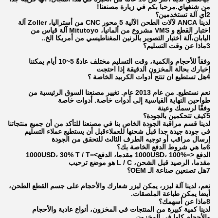
من شنغهاي.مرحبا بكم في زيارة مصنعنا!
2أي آلة تستخدمين؟
لدينا ANCA لآلات الطحن الآلية 5 محور CNC من أستراليا، Zoller آلة
اختبار القطع و VMS مشروع من ألمانيا، Mitutoyo آلة قياس من
اليابان،آلة اختبار التصوير بالرنين المغناطيسي من أمريكا الخ..
3ماذا عن وقت التسليم؟
وفقاً للأحجام والكمية، وقت التسليم مختلف عادةً 5~10 أيام يمكننا
إخبارك بحالة المخزون الدقيقة إذا احتجت
4هل تستطيع ان تنتج أدوات الكربيد الخاصة ؟
نعم نستطيع. من عام 2013 عام. تغيير مصنعنا السوق الرئيسية من
طواحين النهاية القياسية إلى أدوات خاصة. أدوات خاصة
وفقًا لرسمك وعينة
5كيف تتحكمين بالجودة؟
لدينا قسم مراقبة الجودة الخاص بنا في مصنعنا للتأكد من أن جميع منتجاتنا
في جودة جيدة جدا قبل شحنها للعملاءقبل أن يستطيع عملاء التسليم
إرسال مراقب أو توجيه الطرف الثالث للتحقق من الجودة
6ما هي شروط الدفع الخاصة بك؟
الدفع <=1000USD، 100% مقدما، الدفع>=1000USD، 30% T / T
مقدما، الرصيد قبل الشحن، L / C هو موضع ترحيب
7هل تصنعين صناعة الـ OEM؟
نعم، لدينا آلة ليزر، يمكن ليزر شعارك والأحجام على جسم القطع الطحن،
أيضا يمكن طباعة الملصقات.
8ماذا عن أسهمك؟
لدينا كمية كبيرة من المنتجات في المخزون، أنواع عادية والأحجام
والأحجام كلها في المخزون