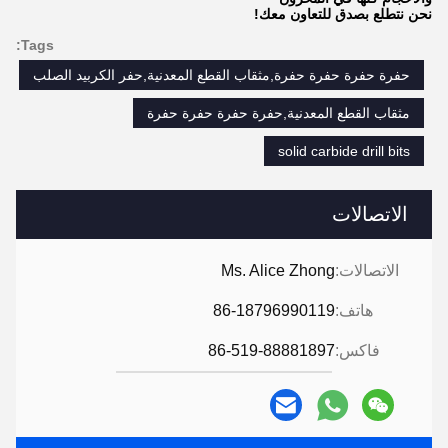
نحن نتطلع بصدق للتعاون معك!
Tags:
حفرة حفرة حفرة حفرة,مثقاب القطع المعدنية,حفر الكربيد الصلب
مثقاب القطع المعدنية,حفرة حفرة حفرة حفرة
solid carbide drill bits
الاتصالات
الاتصالات:
Ms. Alice Zhong
هاتف:
86-18796990119
فاكس:
86-519-88881897