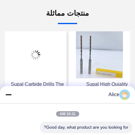
منتجات مماثلة
Supal Carbide Drills The
Supal High Quiality
Ultimate Solution For
Innovative Carbide Drills
Alice
High-Performance Drilling
For Superior Drilling
Needs Inner-Coolant
Results In Various
احصل على أفضل سعر
احصل على أفضل سعر
Drilling Tools
Industries
10:11 AM
Good day, what product are you looking for?