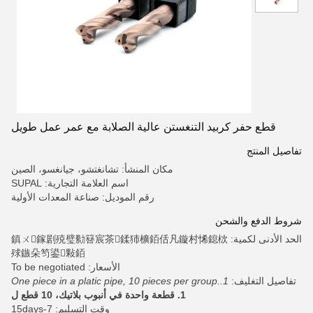
قطع حفر كربيد التنغستن عالية الصلابة مع عمر عمل طويل
تفاصيل المنتج
مكان المنشأ: تشانغتشو، جيانغسو، الصين
اسم العلامة التجارية: SUPAL
رقم الموديل: صناعة المعدات الأولية
شروط الدفع والشحن
الحد الأدنى لكمية: 鎮ㄨ鎵剧殑璧勬簮宸茶鍒犻櫎銆佸凡鏇村悕鎴栨
殏鏃朵笉鍙敤銆
الأسعار: To be negotiated
تفاصيل التغليف:
1.One piece in a platic pipe, 10 pieces per group.
1. قطعة واحدة في أنبوب بلاتيك، 10 قطع ل
وقت التسليم: 7-15days