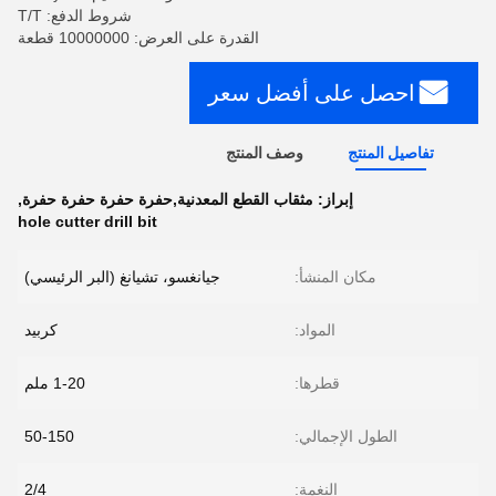
شروط الدفع: T/T
القدرة على العرض: 10000000 قطعة
احصل على أفضل سعر
تفاصيل المنتج
وصف المنتج
إبراز:
مثقاب القطع المعدنية,حفرة حفرة حفرة حفرة
,
hole cutter drill bit
مكان المنشأ:
جيانغسو، تشيانغ (البر الرئيسي)
المواد:
كربيد
قطرها:
1-20 ملم
الطول الإجمالي:
50-150
النغمة:
2/4