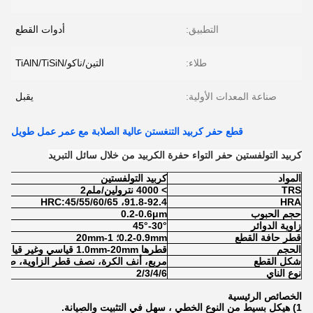
التطبيق:
أدوات القطع
طلاء:
التين/ناكو/TiAlN/TiSiN
صناعة المعدات الأولية:
يقبل
قطع حفر كربيد التنغستن عالية الصلابة مع عمر عمل طويل
كربيد التولفستين حفر التواء حفرة الكربيد من خلال سائل التبريد
المواد
كربيد التولفستين
TRS
> 4000 نترولين/ملم2
91.8-92.4، HRC:45/55/60/65
HRA
حجم الحبوب
0.2-0.6μm
زاوية الدوائر
30°-45°
قطر حافة القطع
0.2-0.9mm؛ 1-20mm
الحجم
قطرها 1.0mm-20mm قياسي وغير قياسي
شكل القطع
مربع، أنف الكرة، نصف قطر الزاوية، صافر
نوع الناي
2/3/4/6
الخصائص الرئيسية
1) هيكل بسيط من النوع الخطي ، سهل في التثبيت والصيانة.