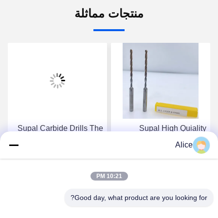
منتجات مماثلة
Supal Carbide Drills The
Supal High Quiality
Ultimate Solution For
Innovative Carbide Drills
Alice
High-Performance Drilling
For Superior Drilling
Needs Inner-Coolant
Results In Various
احصل على أفضل سعر
احصل على أفضل سعر
Drilling Tools
Industries
10:21 PM
Good day, what product are you looking for?