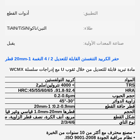
التطبيق:
أدوات القطع
طلاء:
التين/ناكو/TiAlN/TiSiN
صناعة المعدات الأولية:
يقبل
حفر الكربيد التنغستن القابلة للتعديل 2 / 4 النغمة 1-20mm قطر
مادة تبريد قابلة للتعديل من خلال ثقوب U مع إدراجات سلسلة WCMX
المواد
كربيد التولفستين
TRS
> 4000 نترولين/ملم2
91.8-92.4، HRC:45/55/60/65
HRA
حجم الحبوب
0.2-0.6μm
زاوية الدوائر
30°-45°
قطر حافة القطع
0.2-0.9mm؛ 1-20mm
الحجم
قطرها 1.0mm-20mm قياسي وغير قياسي
شكل القطع
مربع، أنف الكرة، نصف قطر الزاوية، صافر
نوع الناي
2/3/4/6
• مصنع محترف مع أكثر من 10 سنوات من الخبرة
• نظام مراقبة الجودة ISO 9001-2008.