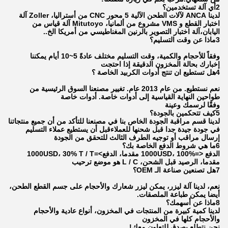
2أي آلة تستخدمين؟
لدينا ANCA لآلات الطحن الآلية 5 محور CNC من أستراليا، Zoller آلة
اختبار القطع و VMS مشروع من ألمانيا، Mitutoyo آلة قياس من
اليابان،آلة اختبار التصوير بالرنين المغناطيسي من أمريكا الخ..
3ماذا عن وقت التسليم؟
وفقاً للأحجام والكمية، وقت التسليم مختلف عادةً 5~10 أيام يمكننا
إخبارك بحالة المخزون الدقيقة إذا احتجت
4هل تستطيع ان تنتج أدوات الكربيد الخاصة ؟
نعم نستطيع. من عام 2013 عام. تغيير مصنعنا السوق الرئيسية من
طواحين النهاية القياسية إلى أدوات خاصة. أدوات خاصة
وفقًا لرسمك وعينة
5كيف تتحكمين بالجودة؟
لدينا قسم مراقبة الجودة الخاص بنا في مصنعنا للتأكد من أن جميع منتجاتنا
في جودة جيدة جدا قبل شحنها للعملاءقبل أن يستطيع عملاء التسليم
إرسال مراقب أو توجيه الطرف الثالث للتحقق من الجودة
6ما هي شروط الدفع الخاصة بك؟
الدفع <=1000USD، 100% مقدما، الدفع>=1000USD، 30% T / T
مقدما، الرصيد قبل الشحن، L / C هو موضع ترحيب
7هل تصنعين صناعة الـ OEM؟
نعم، لدينا آلة ليزر، يمكن ليزر شعارك والأحجام على جسم القطع الطحن،
أيضا يمكن طباعة الملصقات.
8ماذا عن أسهمك؟
لدينا كمية كبيرة من المنتجات في المخزون، أنواع عادية والأحجام
والأحجام كلها في المخزون
نحن نتطلع بصدق للتعاون معك!