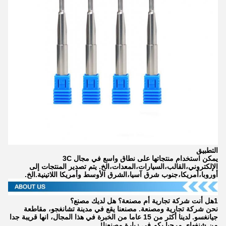
التطبيق
يمكن استخدام منتجاتها على نطاق واسع في مجال 3C
الإلكتروني،القالب،السيارات،المعدات،الخ. يتم تصدير المنتجات إلى
أوروبا،أمريكا،جنوب شرق آسيا،الشرق الأوسط وأمريكا اللاتينية.الخ.
1هل أنت شركة تجارية أم مصنعة؟ هل لديك مصنع؟
نحن شركة تجارية ومصنعة. مصنعنا يقع في مدينة تشانغجو، مقاطعة
جيانغسو. لدينا أكثر من 15 عاما من الخبرة في هذا المجال، انها قريبة جدا
من شنغهاي.مرحبا بكم في زيارة مصنعنا!