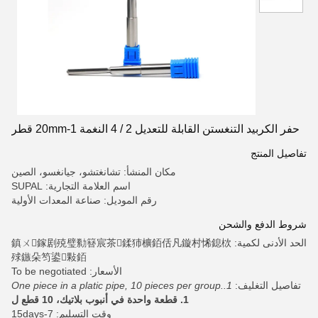
حفر الكربيد التنغستن القابلة للتعديل 2 / 4 النغمة 1-20mm قطر
تفاصيل المنتج
مكان المنشأ: تشانغتشو، جيانغسو، الصين
اسم العلامة التجارية: SUPAL
رقم الموديل: صناعة المعدات الأولية
شروط الدفع والشحن
الحد الأدنى لكمية: 鎮ㄨ鎵剧殑璧勬簮宸茶鍒犻櫎銆佸凡鏇村悕鎴栨
殏鏃朵笉鍙敤銆
الأسعار: To be negotiated
تفاصيل التغليف:
1.One piece in a platic pipe, 10 pieces per group.
1. قطعة واحدة في أنبوب بلاتيك، 10 قطع ل
وقت التسليم: 7-15days