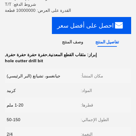
شروط الدفع: T/T
القدرة على العرض: 10000000 قطعة
احصل على أفضل سعر
تفاصيل المنتج
وصف المنتج
إبراز:
مثقاب القطع المعدنية,حفرة حفرة حفرة حفرة
,
hole cutter drill bit
مكان المنشأ:
جيانغسو، تشيانغ (البر الرئيسي)
المواد:
كربيد
قطرها:
1-20 ملم
الطول الإجمالي:
50-150
النغمة:
2/4