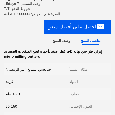
وقت التسليم: 7-15days
شروط الدفع: T/T
القدرة على العرض: 10000000 قطعة
احصل على أفضل سعر
تفاصيل المنتج
وصف المنتج
إبراز:
طواحين نهاية ذات قطر صغير,أجهزة قطع الصفحات الصغيرة
,
micro milling cutters
مكان المنشأ:
جيانغسو، تشيانغ (البر الرئيسي)
المواد:
كربيد
قطرها:
1-20 ملم
الطول الإجمالي:
50-150