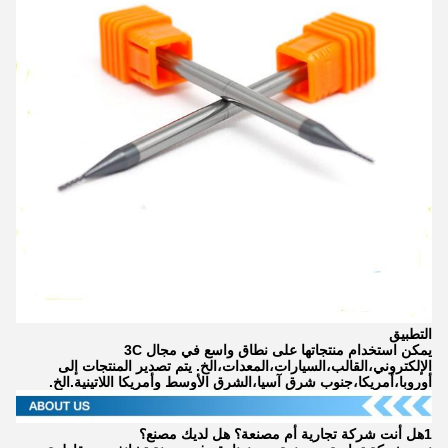
التطبيق
يمكن استخدام منتجاتها على نطاق واسع في مجال 3C
الإلكتروني،القالب،السيارات،المعدات،الخ. يتم تصدير المنتجات إلى
أوروبا،أمريكا،جنوب شرق آسيا،الشرق الأوسط وأمريكا اللاتينية.الخ.
1هل أنت شركة تجارية أم مصنعة؟ هل لديك مصنع؟