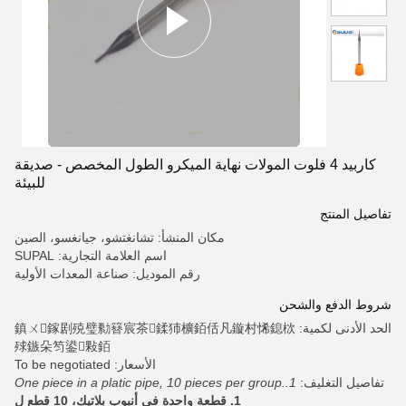
كاربيد 4 فلوت المولات نهاية الميكرو الطول المخصص - صديقة
للبيئة
تفاصيل المنتج
مكان المنشأ: تشانغتشو، جيانغسو، الصين
اسم العلامة التجارية: SUPAL
رقم الموديل: صناعة المعدات الأولية
شروط الدفع والشحن
الحد الأدنى لكمية: 鎮ㄨ鎵剧殑璧勬簮宸茶鍒犻櫎銆佸凡鏇村悕鎴栨
殏鏃朵笉鍙敤銆
الأسعار: To be negotiated
تفاصيل التغليف:
1.One piece in a platic pipe, 10 pieces per group.
1. قطعة واحدة في أنبوب بلاتيك، 10 قطع ل