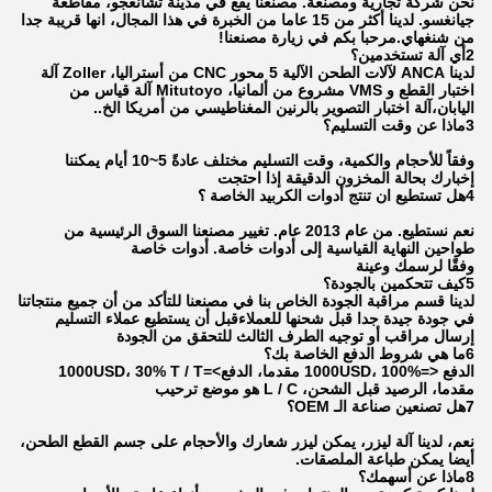
نحن شركة تجارية ومصنعة. مصنعنا يقع في مدينة تشانغجو، مقاطعة
جيانغسو. لدينا أكثر من 15 عاما من الخبرة في هذا المجال، انها قريبة جدا
من شنغهاي.مرحبا بكم في زيارة مصنعنا!
2أي آلة تستخدمين؟
لدينا ANCA لآلات الطحن الآلية 5 محور CNC من أستراليا، Zoller آلة
اختبار القطع و VMS مشروع من ألمانيا، Mitutoyo آلة قياس من
اليابان،آلة اختبار التصوير بالرنين المغناطيسي من أمريكا الخ..
3ماذا عن وقت التسليم؟
وفقاً للأحجام والكمية، وقت التسليم مختلف عادةً 5~10 أيام يمكننا
إخبارك بحالة المخزون الدقيقة إذا احتجت
4هل تستطيع ان تنتج أدوات الكربيد الخاصة ؟
نعم نستطيع. من عام 2013 عام. تغيير مصنعنا السوق الرئيسية من
طواحين النهاية القياسية إلى أدوات خاصة. أدوات خاصة
وفقًا لرسمك وعينة
5كيف تتحكمين بالجودة؟
لدينا قسم مراقبة الجودة الخاص بنا في مصنعنا للتأكد من أن جميع منتجاتنا
في جودة جيدة جدا قبل شحنها للعملاءقبل أن يستطيع عملاء التسليم
إرسال مراقب أو توجيه الطرف الثالث للتحقق من الجودة
6ما هي شروط الدفع الخاصة بك؟
الدفع <=1000USD، 100% مقدما، الدفع>=1000USD، 30% T / T
مقدما، الرصيد قبل الشحن، L / C هو موضع ترحيب
7هل تصنعين صناعة الـ OEM؟
نعم، لدينا آلة ليزر، يمكن ليزر شعارك والأحجام على جسم القطع الطحن،
أيضا يمكن طباعة الملصقات.
8ماذا عن أسهمك؟