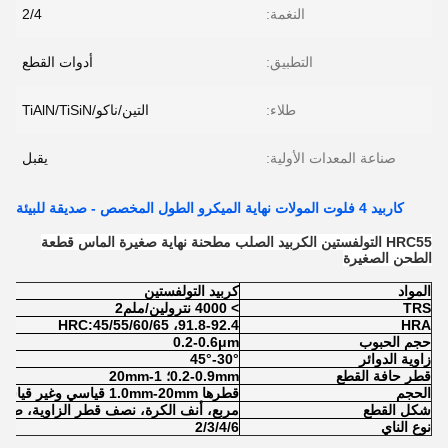
النغمة:
2/4
التطبيق:
أدوات القطع
طلاء:
التين/ناكو/TiAlN/TiSiN
صناعة المعدات الأولية:
يقبل
كاربيد 4 فلوت المولات نهاية الميكرو الطول المخصص - صديقة للبيئة
HRC55 التولفستين الكربيد الصلب مطحنة نهاية صغيرة الماس قطعة
الطحن الصغيرة
المواد
كربيد التولفستين
TRS
> 4000 نترولين/ملم2
91.8-92.4، HRC:45/55/60/65
HRA
حجم الحبوب
0.2-0.6μm
زاوية الدوائر
30°-45°
قطر حافة القطع
0.2-0.9mm؛ 1-20mm
الحجم
قطرها 1.0mm-20mm قياسي وغير قياسي
شكل القطع
مربع، أنف الكرة، نصف قطر الزاوية، صافر
نوع الناي
2/3/4/6