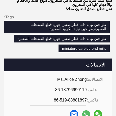
لدينا كمية كبيرة من المنتجات في المخزون، أنواع عادية والأحجام
والأحجام كلها في المخزون
نحن نتطلع بصدق للتعاون معك!
Tags:
طواحين نهاية ذات قطر صغير,أجهزة قطع الصفحات
الصغيرة,طواحين نهاية الكربيد الصغيرة
طواحين نهاية ذات قطر صغير,أجهزة قطع الصفحات الصغيرة
miniature carbide end mills
الاتصالات
الاتصالات:
Ms. Alice Zhong
هاتف:
86-18796990119
فاكس:
86-519-88881897