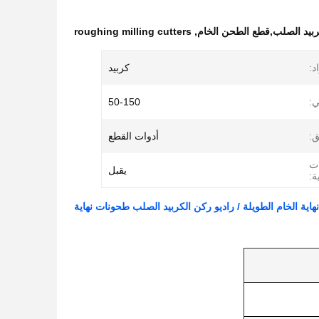
كربيد الصلب,قطع الطحن الخام
,
roughing milling cutters
د:
كربيد
ي:
50-150
ق:
أدوات القطع
ات
يقبل
ة:
هاية الخام الطويلة / راديو ركن الكربيد الصلب طحونات نهاية