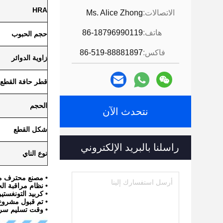
HRA
الاتصالات:
Ms. Alice Zhong
هاتف:
86-18796990119
حجم الحبوب
فاكس:
86-519-88881897
زاوية الدوائر
قطر حافة القطع
الحجم
نتحدث الآن
شكل القطع
راسلنا بالبريد الإلكتروني
نوع الناي
• مصنع محترف مع أكثر من 10
• نظام مراقبة الجودة 1-2008
• كربيد التونغستين ا
• تم قبول مشروع EM،ODM
• وقت تسليم سري