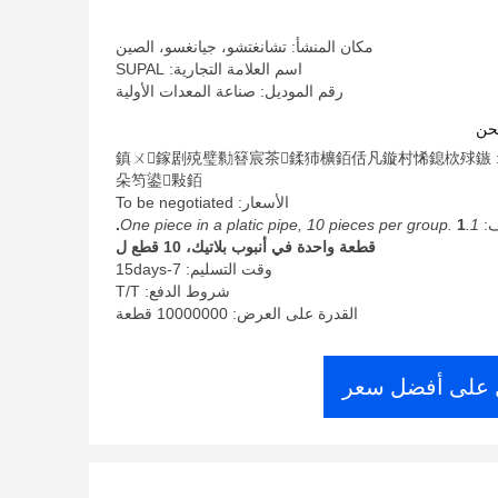
مكان المنشأ: تشانغتشو، جيانغسو، الصين
اسم العلامة التجارية: SUPAL
رقم الموديل: صناعة المعدات الأولية
حن
الحد الأدنى لكمية: 鎮ㄨ鎵剧殑璧勬簮宸茶鍒犻櫎銆佸凡鏇村悕鎴栨殏鏃
朵笉鍙敤銆
الأسعار: To be negotiated
ف:
1.One piece in a platic pipe, 10 pieces per group.
1.
قطعة واحدة في أنبوب بلاتيك، 10 قطع ل
وقت التسليم: 7-15days
شروط الدفع: T/T
القدرة على العرض: 10000000 قطعة
على أفضل سعر