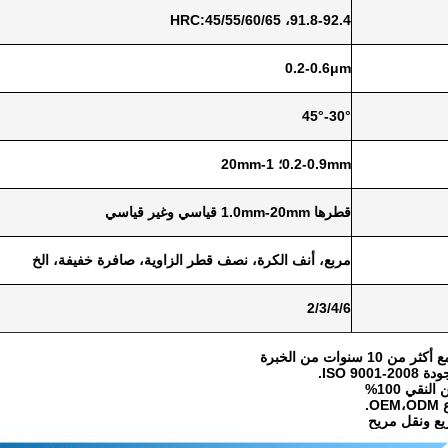
91.8-92.4، HRC:45/55/60/65
0.2-0.6μm
30°-45°
0.2-0.9mm؛ 1-20mm
قطرها 1.0mm-20mm قياسي وغير قياسي
مربع، أنف الكرة، نصف قطر الزاوية، صافرة خفيفة، الخ
2/3/4/6
 سنوات من الخبرة
ISO 900.
لنقي 100%
O.
ع ونقل مريح