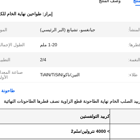
نتج
وصف المنتج
إبراز:
طواحين نهاية الخام لل
لمنشأ:
جيانغسو، تشيانغ (البر الرئيسي)
الموا
طرها:
1-20 ملم
الطول الإجمال
لنغمة:
2/4
التطبي
صناعة المعد
طلاء:
التين/ناكو/TiAlN/TiSiN
الأولي
طاحونة ن
يد الصلب الخام نهاية الطاحونة قطع الزاوية نصف قطرها الطاحونات النهائية
كربيد التولفستين
> 4000 نترولين/ملم2