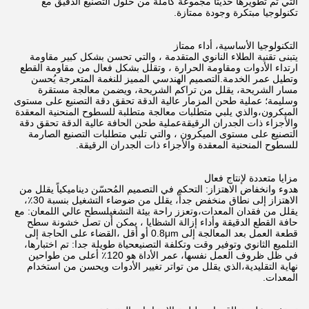
التي تم تطويرها حديثًا مجموعة كاملة من حلول التصنيع الدقيق مع
تكنولوجيا مبتكرة وجودة ممتازة.
التكنولوجيا الأساسية، أداء ممتاز
يتبنى تقنية الطلاء النانوي المتقدمة ، والتي تحسن بشكل كبير مقاومة
ارتداء الأدوات ومقاومة الحرارة ، وتقلل بشكل فعال من مقاومة القطع
وتطيل عمر الخدمة.التصميم الهندسي المميز للنغمة المتعرجة يُحسن
مسار الشريحة، يقلل من تراكم الشريحة، ويضمن معالجة مستقرة
وسليمة؛ عملية طحن المزمار عالية الدقة تحقق دقة التصنيع على مستوى
الميكرون،والذي يلبي متطلبات معالجة متطلبة للسطوح المنحنية المعقدة
والأجزاء ذات الجدران الرقيقةعملية طحن الحافة عالية الدقة تحقق دقة
التصنيع على مستوى الميكرون ، والتي تلبي متطلبات التصنيع الصارمة
للسطوح المنحنية المعقدة والأجزاء ذات الجدران الرقيقة.
مزايا متعددة لإنتاج فعال
هدوء وانخفاض الاهتزاز: التحكم في التصميم المُحسّن ديناميكياً يقلل من
الاهتزاز إلى نطاق منخفض جداً، يقلل من ضوضاء التشغيل بنسبة 30٪،
يقلل من فقدان المعدات،وتعزز راحة بيئة التشغيلسطح عالي اللمعان: مع
حافة القطع الدقيقة وأداء إزالة الشظايا ، يمكن أن تصل خشونة سطح
قطعة العمل بعد المعالجة إلى 0.8μm أو أقل ،القضاء على الحاجة إلى
التلميع الثانوي وتوفير وقت وتكلفة التصنيعحياة طويلة جدا: تم اختبارها،
في ظل ظروف العمل نفسها، عمر الأداة هو 120٪ أعلى من طواحين
نهاية التقليدية،الذي يقلل من تواتر تغيير الأدوات ويحسن من استخدام
المعدات.