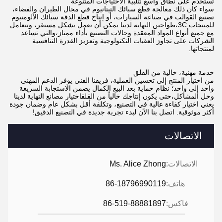
تستخدم على نطاق واسع لتلبية الاحتياجات المتنوعة
سواء كان ذلك معالجة قطع سبائك التيتانيوم في مجال الطيران والفضاء،
تصنيع القوالب في صناعة السيارات، أو إنتاج قطع الدقة سبائك الألومنيوم
للمنتجات 3C،طواحين النهاية لدينا يمكن أن تعمل بشكل مستقر، وتتعامل
مع جميع أنواع المواد المعقدة وحالات التصنيع بأداء ممتاز،والتي تساعد
الشركات على تجاوز العقبات التكنولوجية وتعزيز القدرة التنافسية
لمنتجاتها.
خدمة مهنية، خالية من القلق
من اختيار المنتج إلى تحسين العملية، فريقنا الفني يوفر الدعم المهني
واحد إلى واحد؛ نظام حماية بعد البيع الكمال يضمن الاستجابة السريعة
وحل المشاكل،حتى يكون إنتاجك خالياً من القلقاختيار مصانع النهاية لدينا
يعني اختيار كفاءة عالية في التصنيع، وتكلفة أقل بشكل عام وضمان جودة
أكثر موثوقية. اتصل بنا الآن لبدء تجربة جديدة في التصنيع الدقيق!
الاتصالات
الاتصالات:
Ms. Alice Zhong
هاتف:
86-18796990119
فاكس:
86-519-88881897